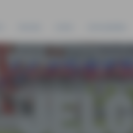
TA
PAŠVALDĪBA
IESTĀDES
KAPITĀLSABIEDRĪBAS