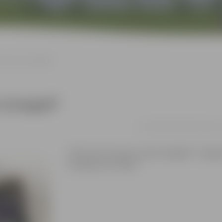
es, lepni Zemgalē”
i Zemgalē”
no 13.06. līdz 02.08. | Ģ. Eli
“Koši no Kurzemes, lepni Zemgalē”. Liepājas
darinājumu izstāde.