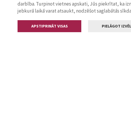
darbība. Turpinot vietnes apskati, Jūs piekrītat, ka i
jebkurā laikā varat atsaukt, nodzēšot saglabātās sīkd
APSTIPRINĀT VISAS
PIELĀGOT IZVĒL
Kontakti
Jelgavas valstp
Lielā iela 11
+371 630055
pasts@jelga