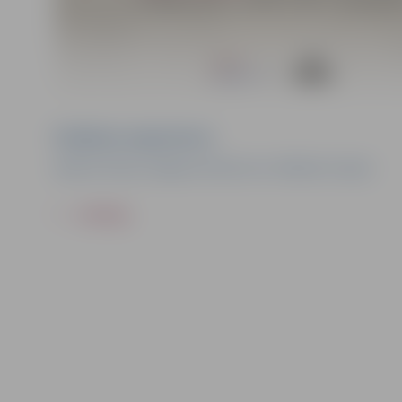
Pasākuma organizators
Ģederta Eliasa Jelgavas vēstures un mākslas muzejs
ATPAKAĻ