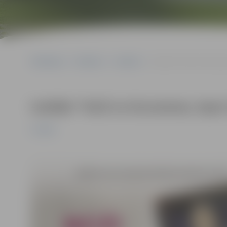
Sākumlapa
Pasākumi
Izstādes
Izstāde “Koši no Kurzem
Izstāde “Koši no Kurzemes, lepn
Izstādes