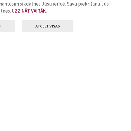
zmantosim sīkdatnes Jūsu ierīcē. Savu piekrišanu Jūs
atnes.
UZZINĀT VAIRĀK
.
I
ATCELT VISAS
Klientu apkalpošana
ilsētas pašvaldība
Darba laiks
, Jelgava, LV-3001
Pirmdienās
8.00 - 18.00
Otrdienās
8.00 - 17.00
22
Trešdienās
8.00 - 17.00
va.lv
Ceturtdienās
8.00 - 17.00
Piektdienās
8.00 - 14.30