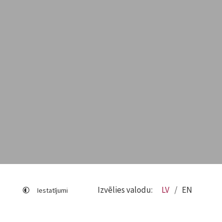
Izvēlies valodu:
LV
EN
Iestatījumi