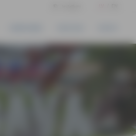
LV
EN
Iestatījumi
UZŅĒMĒJDARBĪBA
PAKALPOJUMI
KONTAKTI