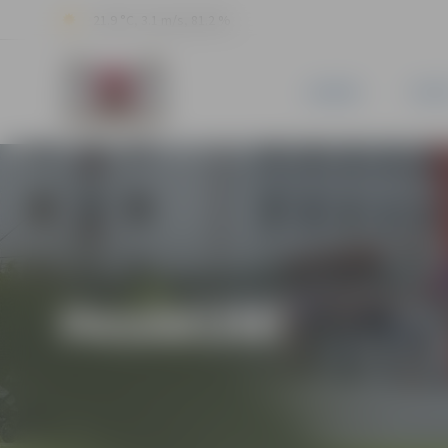
21.9 °C, 3.1 m/s, 81.2 %
JAUNUMI
PILSĒ
PASĀKUMI