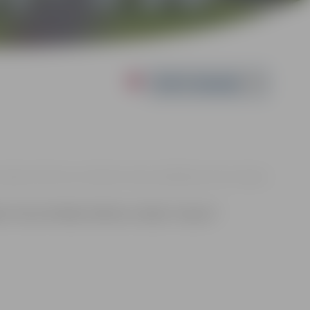
Powered by
asa Jelgavas Vēstures un mākslas muzejs, Akadēmijas iela 10, Jelgava
 Tautas lietišķās mākslas studijas “Liepava”