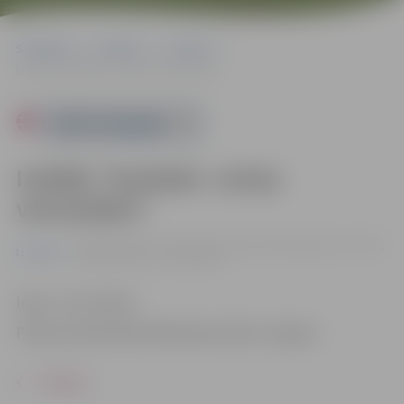
Sākumlapa
Pasākumi
Izstādes
Izstāde “Kurbads. Latvju varoņstāsts”
Powered by
Izstāde “Kurbads. Latvju
varoņstāsts”
no 02.01. līdz 31.01. | Pilsētas bibliotēkā Akadēmijas ielā 26,
Izstādes
Jelgavā |
Ieeja – bez maksas
Ieeja – bez maksas
Pilsētas bibliotēkā Akadēmijas ielā 26, Jelgavā
ATPAKAĻ