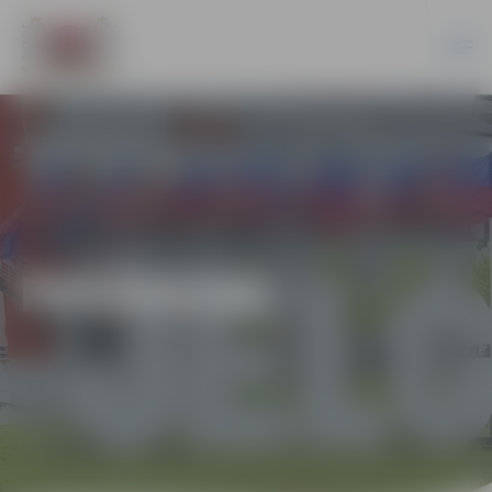
PASĀKUMI