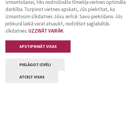
izmantošanai, tiks nodrošināta tīmekļa vietnes optimāla
darbība. Turpinot vietnes apskati, Jūs piekrītat, ka
izmantosim sīkdatnes Jūsu ierīcē. Savu piekrišanu Jūs
jebkurā laikā varat atsaukt, nodzēšot saglabātās
sīkdatnes.
UZZINĀT VAIRĀK
.
APSTIPRINĀT VISAS
PIELĀGOT IZVĒLI
ATCELT VISAS
Kontakti