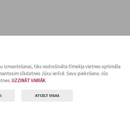
ņu izmantošanai, tiks nodrošināta tīmekļa vietnes optimāla
zmantosim sīkdatnes Jūsu ierīcē. Savu piekrišanu Jūs
atnes.
UZZINĀT VAIRĀK
.
I
ATCELT VISAS