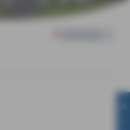
Powered by
āna memoriālajā muzejā Filozofu ielā 3, Jelgavā |
Ieeja – bez maksas