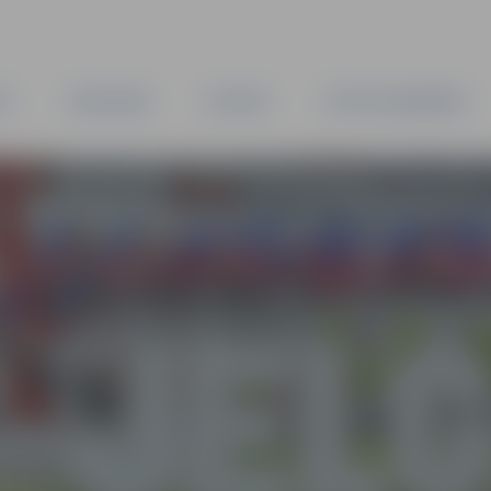
TA
PAŠVALDĪBA
IESTĀDES
KAPITĀLSABIEDRĪBAS