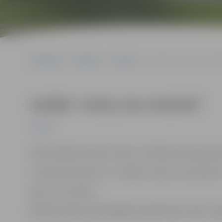
Sākumlapa
Pasākumi
Izstādes
Izstāde “Ledus, kas neiz
Izstāde “Ledus, kas neizkūst”
Izstādes
Stikla māksla Asnates Zuteres un Marikas Kalniņas da
27. janvārī pulksten 14 – izstādes “Ledus, kas neizkūst
Ieeja – bez maksas
Ādolfa Alunāna memoriālajā muzejā Filozofu ielā 3, Je