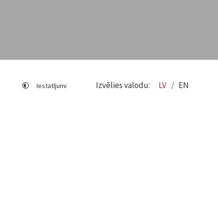
Izvēlies valodu:
LV
EN
Iestatījumi