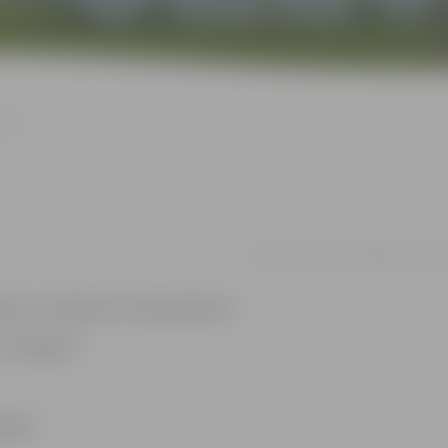
kūst”
no 27.01. līdz 24.03. | Ādolfa Alun
rbos un Jelgavas muzeja krājumā.
” atklāšana.
lgavā