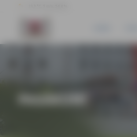
23.3 °C, 5 m/s, 54.4 %
JAUNUMI
PILSĒ
PASĀKUMI