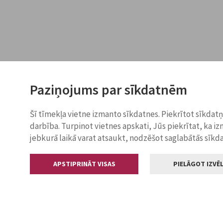
Paziņojums par sīkdatnēm
Šī tīmekļa vietne izmanto sīkdatnes. Piekrītot sīkdat
darbība. Turpinot vietnes apskati, Jūs piekrītat, ka i
jebkurā laikā varat atsaukt, nodzēšot saglabātās sīkd
APSTIPRINĀT VISAS
PIELĀGOT IZVĒL