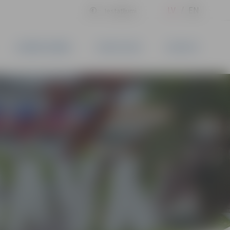
LV
EN
Iestatījumi
UZŅĒMĒJDARBĪBA
PAKALPOJUMI
KONTAKTI