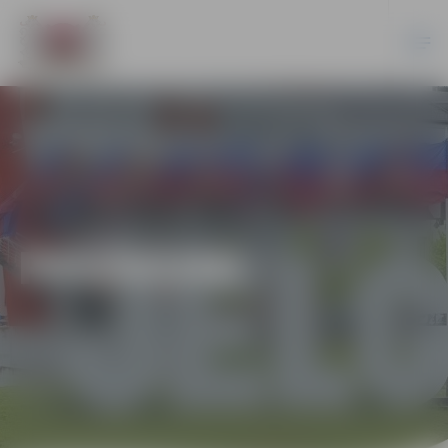
PASĀKUMI