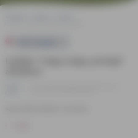
Sākumlapa
Pasākumi
Izstādes
Izstādes “Sniga sniegi, putināja” atklāšana
Powered by
Izstādes “Sniga sniegi, putināja”
atklāšana
Izstādes
10.12. 15:00 | Ādolfa Alunāna memoriālajā muzejā,
Filozofu ielā 3, Jelgavā |
Bez maksas
Pilsēta
Ieeja izstādes atklāšanā – bez maksas.
ATPAKAĻ