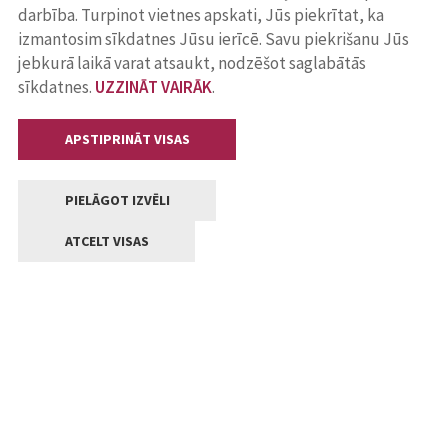
darbība. Turpinot vietnes apskati, Jūs piekrītat, ka
izmantosim sīkdatnes Jūsu ierīcē. Savu piekrišanu Jūs
jebkurā laikā varat atsaukt, nodzēšot saglabātās
sīkdatnes.
UZZINĀT VAIRĀK
.
APSTIPRINĀT VISAS
PIELĀGOT IZVĒLI
ATCELT VISAS
Kontakti