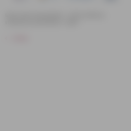
Ieejas maksa pieaugušajiem – 1,50 €; skolēniem,
studentiem, pensionāriem – 0,80 €.
ATPAKAĻ