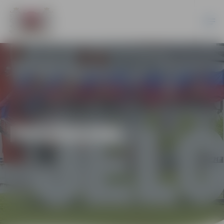
PASĀKUMI