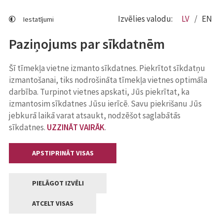
Izvēlies valodu:
LV
EN
Iestatījumi
Paziņojums par sīkdatnēm
Šī tīmekļa vietne izmanto sīkdatnes. Piekrītot sīkdatņu
izmantošanai, tiks nodrošināta tīmekļa vietnes optimāla
darbība. Turpinot vietnes apskati, Jūs piekrītat, ka
izmantosim sīkdatnes Jūsu ierīcē. Savu piekrišanu Jūs
jebkurā laikā varat atsaukt, nodzēšot saglabātās
sīkdatnes.
UZZINĀT VAIRĀK
.
APSTIPRINĀT VISAS
PIELĀGOT IZVĒLI
ATCELT VISAS