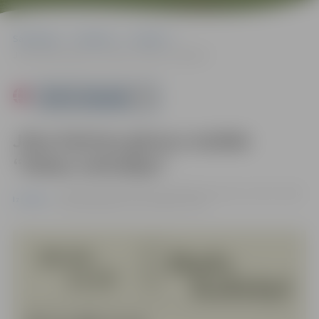
Sākumlapa
Pasākumi
Izstādes
Jāņa Kalniņa gleznu izstāde “Dabas melodijas”
Powered by
Jāņa Kalniņa gleznu izstāde
“Dabas melodijas”
no 28.05. līdz 14.07. | Sv.Trīsvienības baznīcas torņa izstāžu
Izstādes
zālē, Akadēmijas ielā 1 |
€0.08 - €1.50