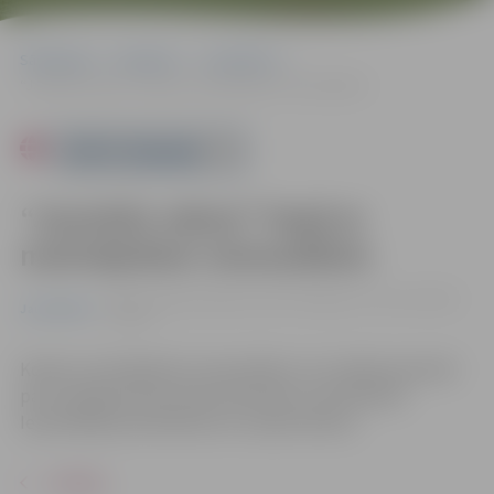
Sākumlapa
Pasākumi
Jauniešiem
“Jauniešu vakars” kopā ar motivējošiem vienaudžiem
Powered by
“Jauniešu vakars” kopā ar
motivējošiem vienaudžiem
10.01. 17:00 | Jauniešu centrā "Špaktele", Pasta ielā 44,
Jauniešiem
Jelgavā
Kopā ar motivējošiem vienaudžiem, kuri dalās pieredzē
par veselīga dzīvesveida ievērošanu savā ikdienā.
Iepriekšēja pieteikšanās nav nepieciešama.
ATPAKAĻ