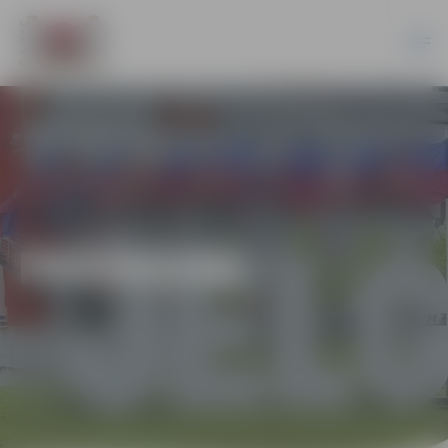
PASĀKUMI