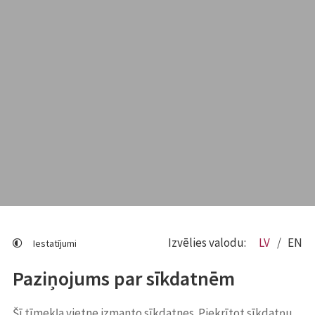
Izvēlies valodu:
LV
EN
Iestatījumi
Paziņojums par sīkdatnēm
Šī tīmekļa vietne izmanto sīkdatnes. Piekrītot sīkdatņu