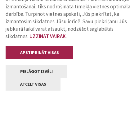
izmantošanai, tiks nodrošināta tīmekļa vietnes optimāla
darbība. Turpinot vietnes apskati, Jūs piekrītat, ka
izmantosim sīkdatnes Jūsu ierīcē. Savu piekrišanu Jūs
jebkurā laikā varat atsaukt, nodzēšot saglabātās
sīkdatnes.
UZZINĀT VAIRĀK
.
APSTIPRINĀT VISAS
PIELĀGOT IZVĒLI
ATCELT VISAS