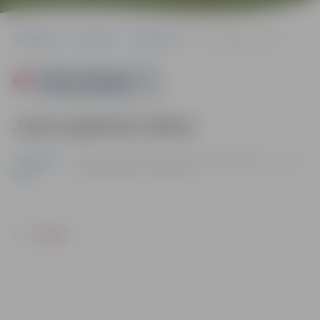
Sākumlapa
Pasākumi
Jauniešiem
Jauno grāmatu diena
Powered by
Jauno grāmatu diena
Jauniešiem
16.05. | Jelgavas Pilsētas bibliotēkā Akadēmijas ielā 26,
Jelgavā |
Ieeja – bez maksas
Pilsēta
ATPAKAĻ