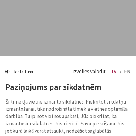
Izvēlies valodu:
LV
EN
Iestatījumi
Paziņojums par sīkdatnēm
Šī tīmekļa vietne izmanto sīkdatnes. Piekrītot sīkdatņu
izmantošanai, tiks nodrošināta tīmekļa vietnes optimāla
darbība. Turpinot vietnes apskati, Jūs piekrītat, ka
izmantosim sīkdatnes Jūsu ierīcē. Savu piekrišanu Jūs
jebkurā laikā varat atsaukt, nodzēšot saglabātās