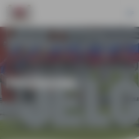
PASĀKUMI