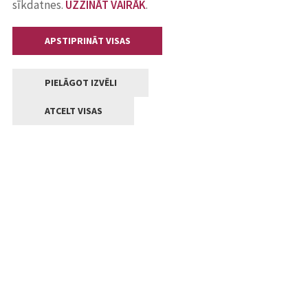
sīkdatnes.
UZZINĀT VAIRĀK
.
APSTIPRINĀT VISAS
PIELĀGOT IZVĒLI
ATCELT VISAS
Kontakti
Jelgavas valstpilsētas pašvaldība
Lielā iela 11, Jelgava, LV-3001