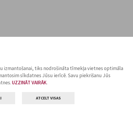
ņu izmantošanai, tiks nodrošināta tīmekļa vietnes optimāla
zmantosim sīkdatnes Jūsu ierīcē. Savu piekrišanu Jūs
atnes.
UZZINĀT VAIRĀK
.
I
ATCELT VISAS