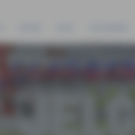
TA
PAŠVALDĪBA
IESTĀDES
KAPITĀLSABIEDRĪBAS