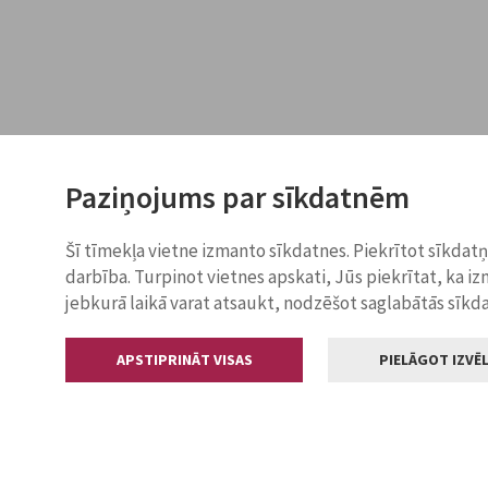
Paziņojums par sīkdatnēm
Šī tīmekļa vietne izmanto sīkdatnes. Piekrītot sīkdat
darbība. Turpinot vietnes apskati, Jūs piekrītat, ka i
jebkurā laikā varat atsaukt, nodzēšot saglabātās sīkd
APSTIPRINĀT VISAS
PIELĀGOT IZVĒL