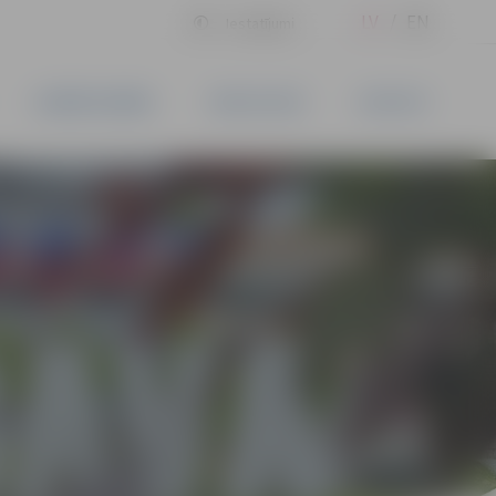
LV
EN
Iestatījumi
UZŅĒMĒJDARBĪBA
PAKALPOJUMI
KONTAKTI