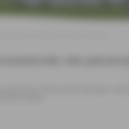
spartakiāde basketbolā 2006.–2009. gadā dzimušajiem skolēniem
de basketbolā 2006.–2009. gadā dzimu
13.
bu organizatoriem ir tiesības izmantot mārketinga un rekl
dzamajiem cilvēkiem.