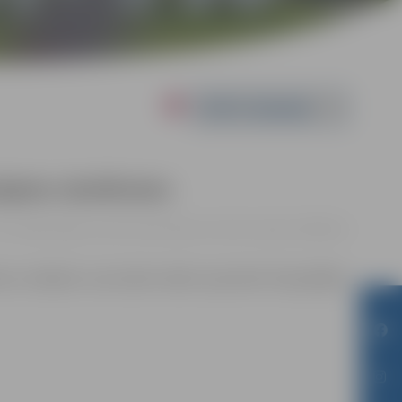
Powered by
šajiem skolēniem
11. 14:00 | Jelgavas sporta halle, Mātera iela 44a, Jelgava |
0.00 eiro
āmas mērķiem sacensību laikā uzņemtās fotogrāfijas