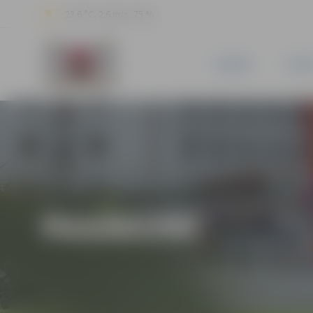
23.6 °C, 2.6 m/s, 75 %
JAUNUMI
PILSĒ
PASĀKUMI