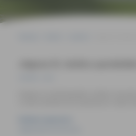
Sākumlapa
Pasākumi
Jauniešiem
Jelgavas 55. skolēnu 
Jelgavas 55. skolēnu spartakiā
Jauniešiem
Sports
Pasākums var tikt fotografēts un filmēts. Sacensī
un video materiālus bez saskaņošanas ar tajās re
Pasākuma organizators
Jelgavas Sporta servisa centrs