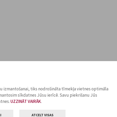
ņu izmantošanai, tiks nodrošināta tīmekļa vietnes optimāla
zmantosim sīkdatnes Jūsu ierīcē. Savu piekrišanu Jūs
atnes.
UZZINĀT VAIRĀK
.
I
ATCELT VISAS