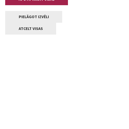
PIELĀGOT IZVĒLI
ATCELT VISAS
Kontakti
Jelgavas valstpilsētas pašvaldība
Lielā iela 11, Jelgava, LV-3001
+371 63005522
pasts@jelgava.lv