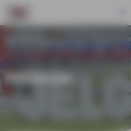
PASĀKUMI