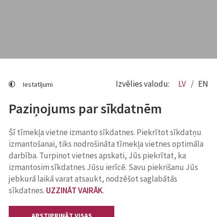
Izvēlies valodu:
LV
EN
Iestatījumi
Paziņojums par sīkdatnēm
Šī tīmekļa vietne izmanto sīkdatnes. Piekrītot sīkdatņu
izmantošanai, tiks nodrošināta tīmekļa vietnes optimāla
darbība. Turpinot vietnes apskati, Jūs piekrītat, ka
izmantosim sīkdatnes Jūsu ierīcē. Savu piekrišanu Jūs
jebkurā laikā varat atsaukt, nodzēšot saglabātās
sīkdatnes.
UZZINĀT VAIRĀK
.
APSTIPRINĀT VISAS