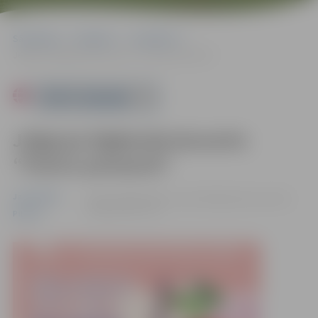
Sākumlapa
Pasākumi
Jauniešiem
Jelgavas bigbenda koncerts “Franču pavasaris”
Powered by
Jelgavas bigbenda koncerts
“Franču pavasaris”
Jauniešiem
09.04. 19:00 | Kultūras namā Krišjāņa Barona ielā 6,
Jelgavā |
€10 - €15
Pilsēta