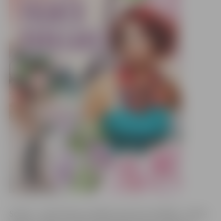
Soliste – Aija Vītoliņa (vokāls). Koncerta vadītāja – Anete