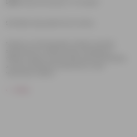
14:00
“Hardcore Emo party”–FK “Ozolāne”
Skatītājiem ieeja pasākumā bez maksas.
Pasākums var tikt fotografēts un filmēts. Sacensību
organizatoriem ir tiesības izmantot mārketinga un
reklāmas mērķiem sacensību laikā uzņemtās fotogrāfijas
un video materiālus bez saskaņošanas ar tajās
redzamajiem cilvēkiem.
ATPAKAĻ