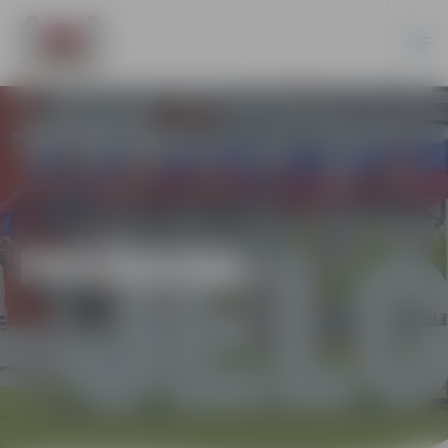
PASĀKUMI