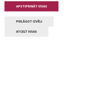
APSTIPRINĀT VISAS
PIELĀGOT IZVĒLI
ATCELT VISAS
Kontakti
Jelgavas valstpilsētas pašvaldība
Lielā iela 11, Jelgava, LV-3001
+371 63005522