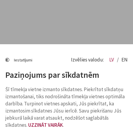
Izvēlies valodu:
LV
EN
Iestatījumi
Paziņojums par sīkdatnēm
Šī tīmekļa vietne izmanto sīkdatnes. Piekrītot sīkdatņu
izmantošanai, tiks nodrošināta tīmekļa vietnes optimāla
darbība. Turpinot vietnes apskati, Jūs piekrītat, ka
izmantosim sīkdatnes Jūsu ierīcē. Savu piekrišanu Jūs
jebkurā laikā varat atsaukt, nodzēšot saglabātās
sīkdatnes.
UZZINĀT VAIRĀK
.