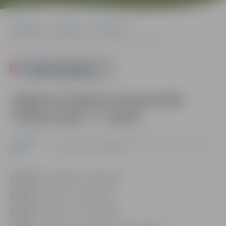
Sākumlapa
Pasākumi
Jauniešiem
Jelgavas futbola čempionāta “Ziema 2023” 2. kārta
Powered by
Jelgavas futbola čempionāta
“Ziema 2023” 2. kārta
Jauniešiem
10.12. 11:00 | Zemgales Olimpiskajā centrā Kronvalda
ielā 24, Jelgavā |
0.00 eiro
Sports
11:00
FK “Ozolnieki”–“Bauska”
12:00
FK “LBTU”–FK “Beitar”
13:00
FK “Viola”–JFC “Dobele”