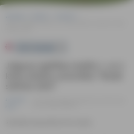
Sākumlapa
Pasākumi
Jauniešiem
Jelgavas izglītības iestāžu 1. un 2. klašu skolēnu sacensības “Mazās
stafetes 2024”
Powered by
Jelgavas izglītības iestāžu 1. un 2.
klašu skolēnu sacensības “Mazās
stafetes 2024”
Jauniešiem
21.05. 13:00 | Zemgales Olimpiskajā centrā Kronvalda
ielā 24, Jelgavā |
0.00 eiro
Sports
Skatītājiem ieeja pasākumā bez maksas.