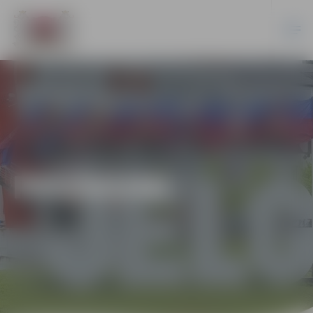
PASĀKUMI