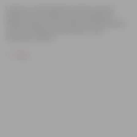
Pasākums var tikt fotografēts un filmēts. Sacensību
organizatoriem ir tiesības izmantot mārketinga un
reklāmas mērķiem sacensību laikā uzņemtās fotogrāfijas
un video materiālus bez saskaņošanas ar tajās
redzamajiem cilvēkiem.
ATPAKAĻ