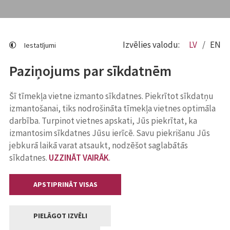
Izvēlies valodu:
LV
EN
Iestatījumi
Paziņojums par sīkdatnēm
Šī tīmekļa vietne izmanto sīkdatnes. Piekrītot sīkdatņu
izmantošanai, tiks nodrošināta tīmekļa vietnes optimāla
darbība. Turpinot vietnes apskati, Jūs piekrītat, ka
izmantosim sīkdatnes Jūsu ierīcē. Savu piekrišanu Jūs
jebkurā laikā varat atsaukt, nodzēšot saglabātās
sīkdatnes.
UZZINĀT VAIRĀK
.
APSTIPRINĀT VISAS
PIELĀGOT IZVĒLI