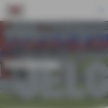
PASĀKUMI