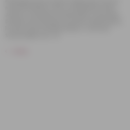
Mūsdienīgs stāsts par asiņainu tiekšanos pēc varas, kas
noved līdz ārprātam. Lomās: Juris Bandenieks, Andris
Jakovelis, Luīze Kalniņa, Haralds Sabitovs, Indra Soika-
Dreimane, Ģirts Šteinmanis, Ieva Vācere, Adelīna Vīksne,
Īvs Zvejs un Dace Zviedrāne. Režisore – Antra Leite-
Straume. Biļešu cena – 8 €
ATPAKAĻ