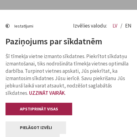
Izvēlies valodu:
LV
EN
Iestatījumi
Paziņojums par sīkdatnēm
Šī tīmekļa vietne izmanto sīkdatnes. Piekrītot sīkdatņu
izmantošanai, tiks nodrošināta tīmekļa vietnes optimāla
darbība. Turpinot vietnes apskati, Jūs piekrītat, ka
izmantosim sīkdatnes Jūsu ierīcē. Savu piekrišanu Jūs
jebkurā laikā varat atsaukt, nodzēšot saglabātās
sīkdatnes.
UZZINĀT VAIRĀK
.
APSTIPRINĀT VISAS
PIELĀGOT IZVĒLI