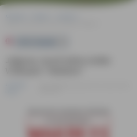
Sākumlapa
Pasākumi
Jauniešiem
Jelgavas Jaunā teātra izrāde: V.Šekspīrs “Makbets”
Powered by
Jelgavas Jaunā teātra izrāde:
V.Šekspīrs “Makbets”
Jauniešiem
02.06. 18:00 | Kultūras namā “Rota” Garozas ielā 15,
Jelgavā |
€8
Pilsēta