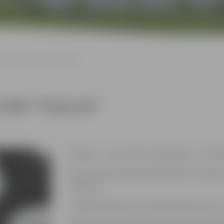
jauniešu izrāde “Kauja pie”
zrāde “Kauja pie”
Režisore – Antra Leite, dramaturģe – Krista
Pēc J.Poruka “Kauja pie Knipskas” motīviem
kaušanos.
Izrādē izmantota necenzēta leksika. Vecums