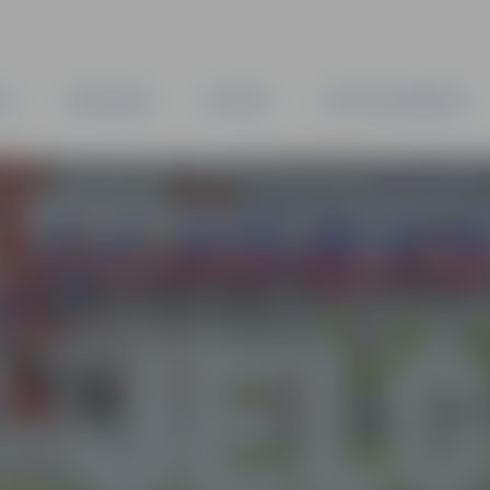
TA
PAŠVALDĪBA
IESTĀDES
KAPITĀLSABIEDRĪBAS