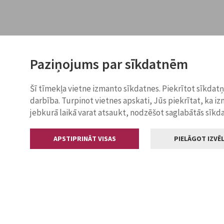
Paziņojums par sīkdatnēm
Šī tīmekļa vietne izmanto sīkdatnes. Piekrītot sīkdat
darbība. Turpinot vietnes apskati, Jūs piekrītat, ka i
jebkurā laikā varat atsaukt, nodzēšot saglabātās sīkd
APSTIPRINĀT VISAS
PIELĀGOT IZVĒL
Kontakti