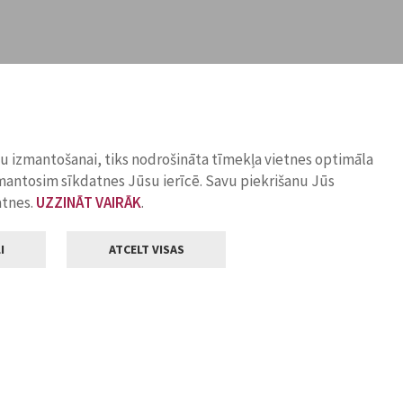
ņu izmantošanai, tiks nodrošināta tīmekļa vietnes optimāla
zmantosim sīkdatnes Jūsu ierīcē. Savu piekrišanu Jūs
atnes.
UZZINĀT VAIRĀK
.
I
ATCELT VISAS
Klientu apkalpošana