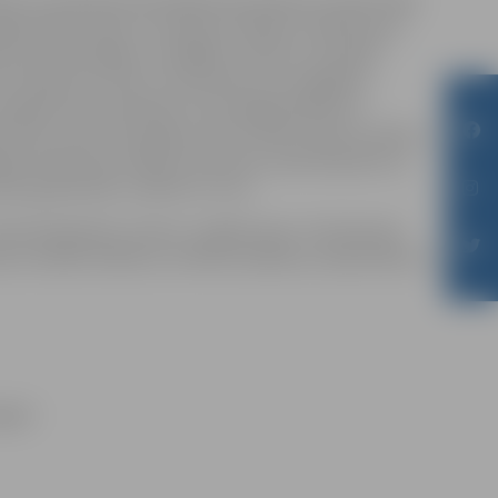
mēta un publicēta skolotāja pazemošana stundas laikā.
eļ divās frontēs. Un kauja var sākties. Skolēni pret
 pret skolotājiem. Svarīgāk ir izdzīvot vai palikt
ri nekļūt par vilku? Vai vienmēr visu iespējams
vainojams par notiekošo? Vai vainīgā sodīšana ir
Šie un vēl citi jautājumi tiks risināti 12 jaunu aktieru
dāvās ielūkoties izrādes notikumos, pārvietojoties no
lasē, garderobē, tualetē un citur.
Paula Daņiļčenko, Estere Jungfermane, Tīna Kamola,
ola, Haralds Sabitovs, Evelīna Lobānova, Enija Vaska un
lgavā