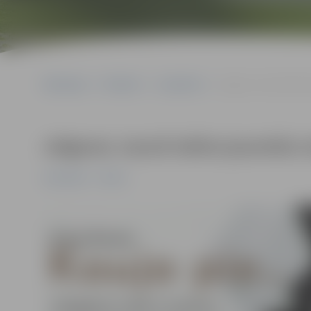
Sākumlapa
Pasākumi
Jauniešiem
Jelgavas Jaunā teātra 
Jelgavas Jaunā teātra jauniešu i
Jauniešiem
Pilsēta