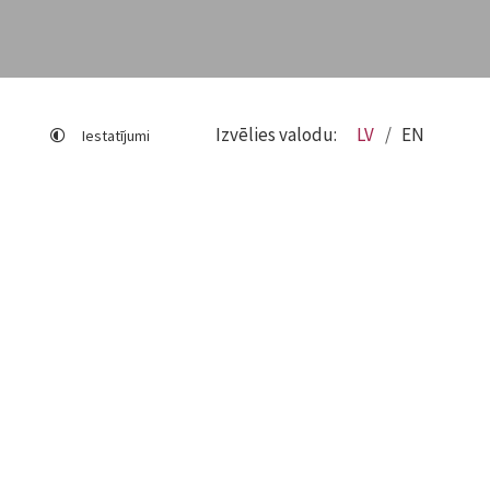
Izvēlies valodu:
LV
EN
Iestatījumi
Lapas karte