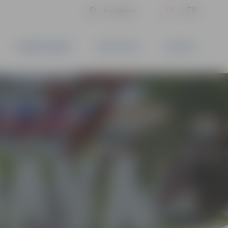
LV
EN
Iestatījumi
UZŅĒMĒJDARBĪBA
PAKALPOJUMI
KONTAKTI