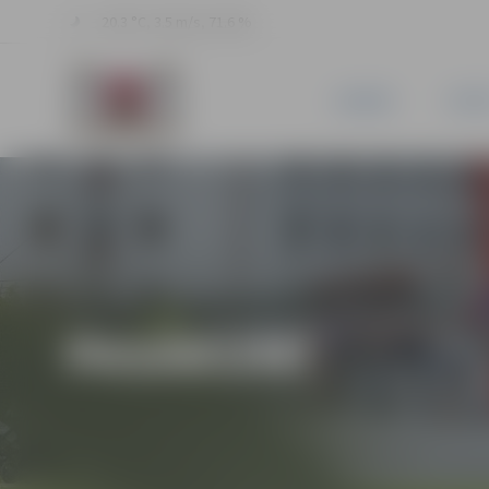
20.3 °C, 3.5 m/s, 71.6 %
JAUNUMI
PILSĒ
PASĀKUMI