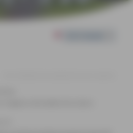
Powered by
24.01. 17:00 | Spīdolas Valsts ģimnāzijā Sarmas ielā 2, Jelgavā |
€5
 Burāne.
. Staigājama izrāde dažādās skolas telpās ar
: 12+.