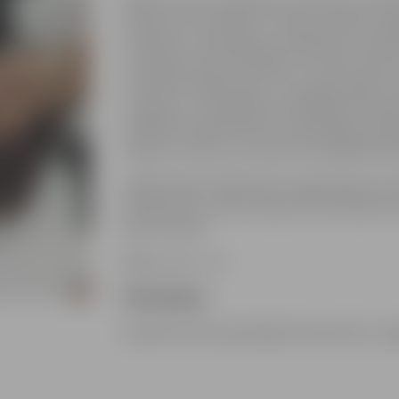
Kādā Latvijas mazpilsētas skolā tiek nofil
Notikums, kas kādas 11. klases skolēnus sašķ
skolēniem, skolotāji pret skolēniem, skolēni
uzticīgam savām vērtībām? Vai vilku barā va
atrisināt mierīgā ceļā? Un kurš galu galā ir 
risinājums, vai problēma meklējama sistēmā? 
izpildījumā reālā vidē, kas skatītājiem pie
telpas uz telpu, kur ainas tiks izspēlētas k
Spēlē: Roberts Bārzdainis, Agate Bistere, 
Emīlija Klīve, Anete Liepiņa, Anna Marija Oz
Raivo Zimelis.
Biļešu cena – 5 €
Pirkt biļetes
Spīdolas Valsts ģimnāzijā Sarmas ielā 2, Je