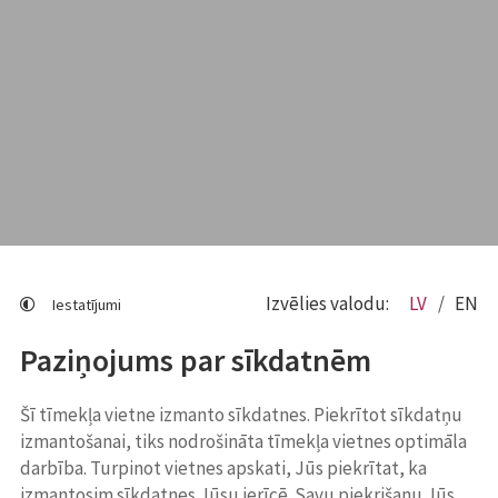
Izvēlies valodu:
LV
EN
Iestatījumi
Paziņojums par sīkdatnēm
Šī tīmekļa vietne izmanto sīkdatnes. Piekrītot sīkdatņu
izmantošanai, tiks nodrošināta tīmekļa vietnes optimāla
darbība. Turpinot vietnes apskati, Jūs piekrītat, ka
izmantosim sīkdatnes Jūsu ierīcē. Savu piekrišanu Jūs