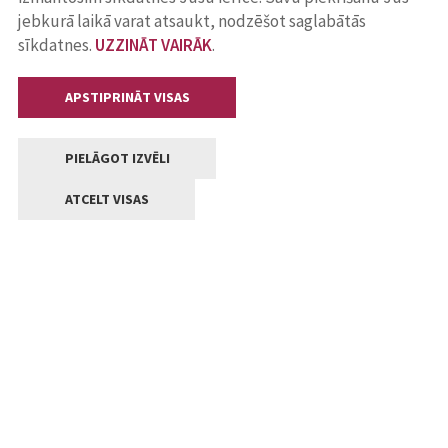
jebkurā laikā varat atsaukt, nodzēšot saglabātās
sīkdatnes.
UZZINĀT VAIRĀK
.
APSTIPRINĀT VISAS
PIELĀGOT IZVĒLI
ATCELT VISAS
Kontakti
Jelgavas valstpilsētas pašvaldība