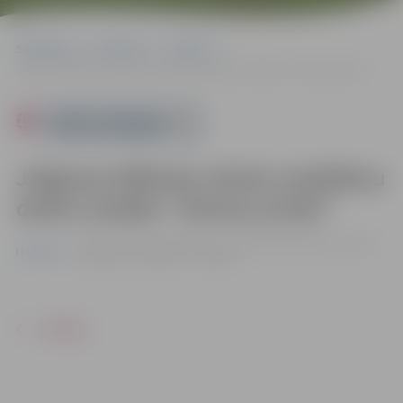
Sākumlapa
Pasākumi
Izstādes
Jelgavas Mākslas skolas audzēkņu darbu izstāde “Ziemas prieki”
Powered by
Jelgavas Mākslas skolas audzēkņu
darbu izstāde “Ziemas prieki”
no 09.12. līdz 28.02. | Bērnu un jauniešu bibliotēkā "Zinītis",
Izstādes
Zemgales prospektā 7, Jelgavā
ATPAKAĻ