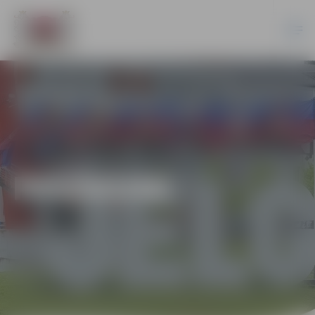
PASĀKUMI