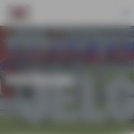
PASĀKUMI