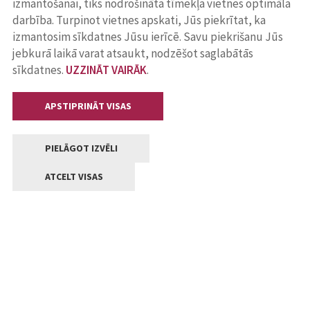
izmantošanai, tiks nodrošināta tīmekļa vietnes optimāla
darbība. Turpinot vietnes apskati, Jūs piekrītat, ka
izmantosim sīkdatnes Jūsu ierīcē. Savu piekrišanu Jūs
jebkurā laikā varat atsaukt, nodzēšot saglabātās
sīkdatnes.
UZZINĀT VAIRĀK
.
APSTIPRINĀT VISAS
PIELĀGOT IZVĒLI
ATCELT VISAS
Kontakti