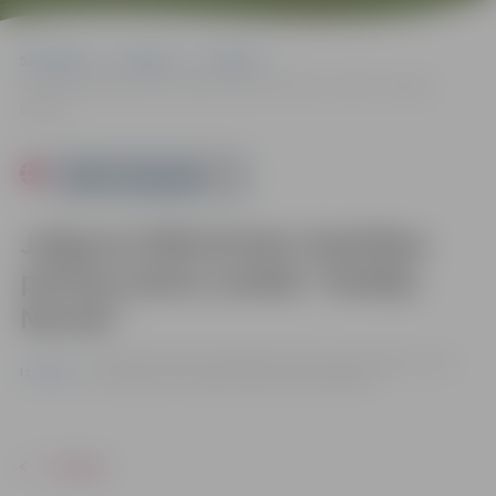
Sākumlapa
Pasākumi
Izstādes
Jelgavas Mākslinieku biedrības plenēra darbu izstāde “Nedēļa
Neretā”
Powered by
Jelgavas Mākslinieku biedrības
plenēra darbu izstāde “Nedēļa
Neretā”
no 06.08. līdz 06.10. | Ādolfa Alunāna memoriālajā muzejā
Izstādes
Filozofu ielā 3, Jelgavā |
Ieeja – bez maksas
ATPAKAĻ