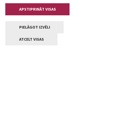
APSTIPRINĀT VISAS
PIELĀGOT IZVĒLI
ATCELT VISAS
Kontakti
Jelgavas valstpilsētas pašvaldība
Lielā iela 11, Jelgava, LV-3001
+371 63005522