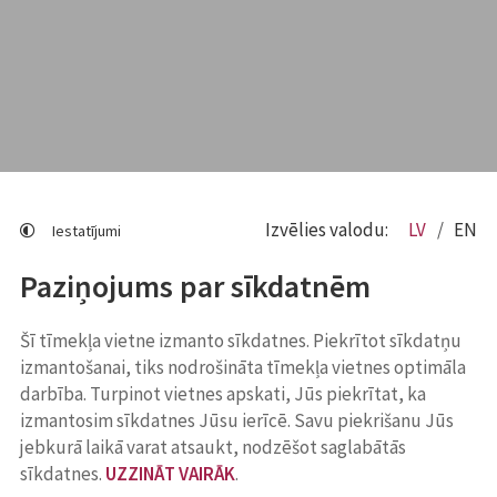
Izvēlies valodu:
LV
EN
Iestatījumi
Paziņojums par sīkdatnēm
Šī tīmekļa vietne izmanto sīkdatnes. Piekrītot sīkdatņu
izmantošanai, tiks nodrošināta tīmekļa vietnes optimāla
darbība. Turpinot vietnes apskati, Jūs piekrītat, ka
izmantosim sīkdatnes Jūsu ierīcē. Savu piekrišanu Jūs
jebkurā laikā varat atsaukt, nodzēšot saglabātās
sīkdatnes.
UZZINĀT VAIRĀK
.