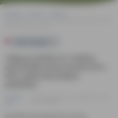
Sākumlapa
Pasākumi
Jauniešiem
Jelgavas pilsētas 54. skolēnu spartakiāde tautas bumbā 2013.–2015.
gadā dzimušajiem skolēniem
Powered by
Jelgavas pilsētas 54. skolēnu
spartakiāde tautas bumbā 2013.–
2015. gadā dzimušajiem
skolēniem
Jauniešiem
05.12. 14:00 | Jelgavas sporta hallē Mātera ielā 44a,
Jelgavā |
0.00 eiro
Sports
Skatītājiem ieeja pasākumā bez maksas.