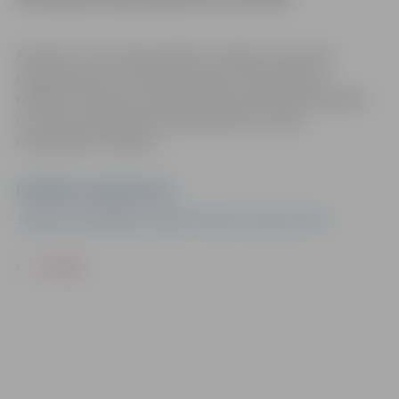
Pasākums var tikt fotografēts un filmēts. Sacensību
organizatoriem ir tiesības izmantot mārketinga un
reklāmas mērķiem sacensību laikā uzņemtās fotogrāfijas
un video materiālus bez saskaņošanas ar tajās
redzamajiem cilvēkiem.
Pasākuma organizators
Jelgavas pašvaldības iestāde "Sporta servisa centrs"
ATPAKAĻ