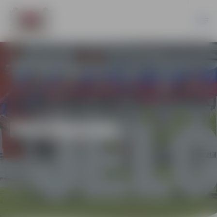
PASĀKUMI