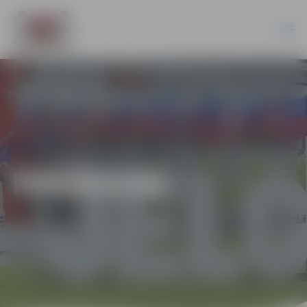
PASĀKUMI