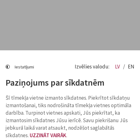
Izvēlies valodu:
LV
EN
Iestatījumi
Paziņojums par sīkdatnēm
Šī tīmekļa vietne izmanto sīkdatnes. Piekrītot sīkdatņu
izmantošanai, tiks nodrošināta tīmekļa vietnes optimāla
darbība. Turpinot vietnes apskati, Jūs piekrītat, ka
izmantosim sīkdatnes Jūsu ierīcē. Savu piekrišanu Jūs
jebkurā laikā varat atsaukt, nodzēšot saglabātās
sīkdatnes.
UZZINĀT VAIRĀK
.