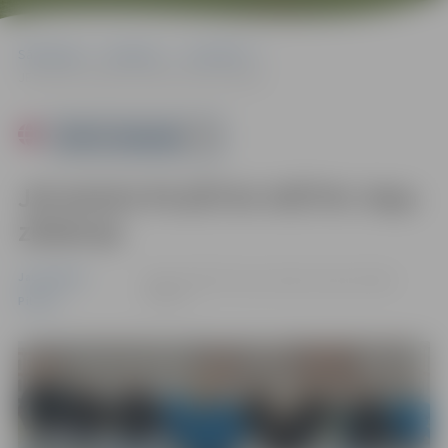
Sākumlapa
Pasākumi
Jauniešiem
JELGAVAS PILSĒTAS SVĒTKI: Deju zibakcija
Powered by
JELGAVAS PILSĒTAS SVĒTKI: Deju
zibakcija
Jauniešiem
29.05. 19:05 | Hercoga Jēkaba laukumā |
Bez
maksas
Pilsēta