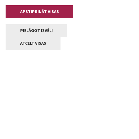
APSTIPRINĀT VISAS
PIELĀGOT IZVĒLI
ATCELT VISAS
Kontakti
Jelgavas valstpilsētas pašvaldība
Lielā iela 11, Jelgava, LV-3001
+371 63005522