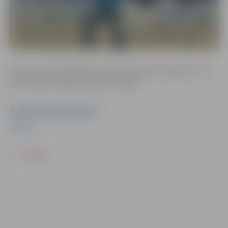
Kopā ar Profesionālās ievirzes deju skolu “Benefice” un
JVPI “Kultūra”deju studiju “Intriga.
Pasākuma organizators
Kultūra
ATPAKAĻ