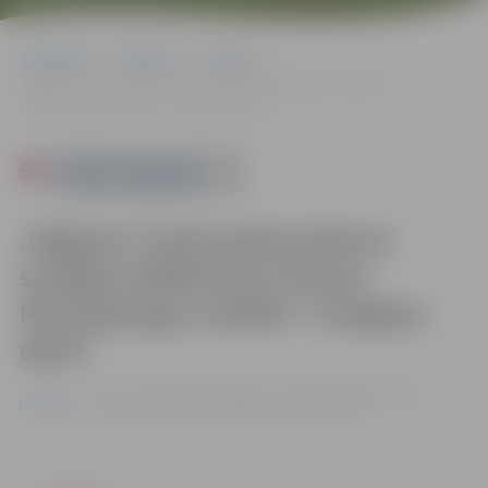
Sākumlapa
Pasākumi
Izstādes
Jelgavas Tautas gleznošanas studijas dalībnieces Kirīnas
Platenbergas izstāde “Zvaigžņu dārzi”
Powered by
Jelgavas Tautas gleznošanas
studijas dalībnieces Kirīnas
Platenbergas izstāde “Zvaigžņu
dārzi”
no 07.05. līdz 28.06. | Jelgavas tehnikuma bibliotēkas
Izstādes
lasītavā, Pulkveža O.Kalpaka ielā 37, Jelgavā