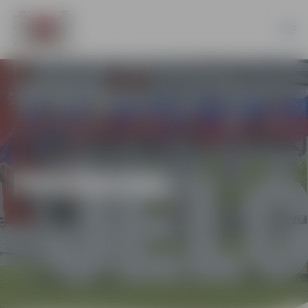
PASĀKUMI