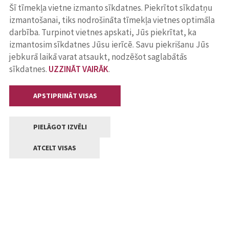
Šī tīmekļa vietne izmanto sīkdatnes. Piekrītot sīkdatņu
izmantošanai, tiks nodrošināta tīmekļa vietnes optimāla
darbība. Turpinot vietnes apskati, Jūs piekrītat, ka
izmantosim sīkdatnes Jūsu ierīcē. Savu piekrišanu Jūs
jebkurā laikā varat atsaukt, nodzēšot saglabātās
sīkdatnes.
UZZINĀT VAIRĀK
.
APSTIPRINĀT VISAS
PIELĀGOT IZVĒLI
ATCELT VISAS