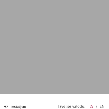
Izvēlies valodu:
LV
EN
Iestatījumi