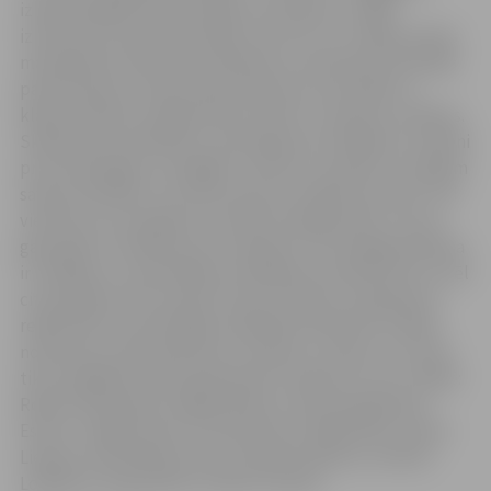
izrāde dažādās skolas telpās ar kaušanos. Izrādē
izmantota necenzēta leksika. Vecums: 12+. Kādā Latvijas
mazpilsētas skolā tiek nofilmēta un publicēta skolotāja
pazemošana stundas laikā. Notikums, kas kādas 11.
klases skolēnus sašķeļ divās frontēs. Un kauja var sākties.
Skolēni pret skolēniem, skolotāji pret skolēniem, skolēni
pret skolotājiem. Svarīgāk ir izdzīvot vai palikt uzticīgam
savām vērtībām? Vai vilku barā vari nekļūt par vilku? Vai
vienmēr visu iespējams atrisināt mierīgā ceļā? Un kurš
galu galā ir vainojams par notiekošo? Vai vainīgā sodīšana
ir risinājums, vai problēma meklējama sistēmā? Šie un vēl
citi jautājumi tiks risināti 12 jaunu aktieru izpildījumā
reālā vidē, kas skatītājiem piedāvās ielūkoties izrādes
notikumos, pārvietojoties no telpas uz telpu, kur ainas
tiks izspēlētas klasē, garderobē, tualetē un citur. Spēlē:
Roberts Bārzdainis, Agate Bistere, Paula Daņiļčenko,
Estere Jungfermane, Tīna Kamola, Emīlija Klīve, Anete
Liepiņa, Anna Marija Ozola, Haralds Sabitovs, Evelīna
Lobānova, Enija Vaska un Raivo Zimelis.