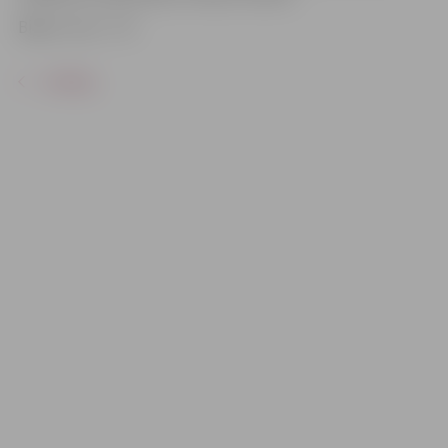
Biļešu cena – 5 €.
ATPAKAĻ