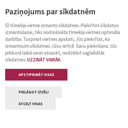
Paziņojums par sīkdatnēm
Šī tīmekļa vietne izmanto sīkdatnes. Piekrītot sīkdatņu
izmantošanai, tiks nodrošināta tīmekļa vietnes optimāla
darbība. Turpinot vietnes apskati, Jūs piekrītat, ka
izmantosim sīkdatnes Jūsu ierīcē. Savu piekrišanu Jūs
jebkurā laikā varat atsaukt, nodzēšot saglabātās
sīkdatnes.
UZZINĀT VAIRĀK
.
APSTIPRINĀT VISAS
PIELĀGOT IZVĒLI
ATCELT VISAS