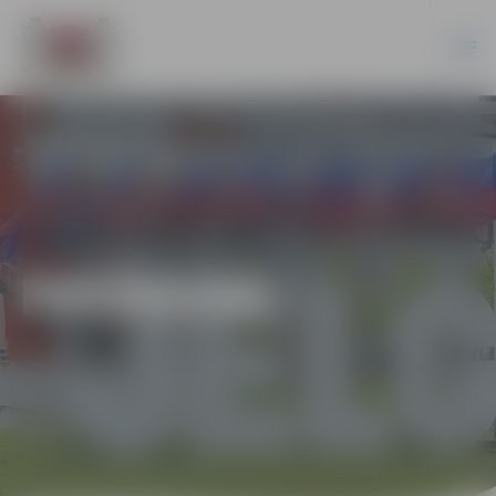
PASĀKUMI