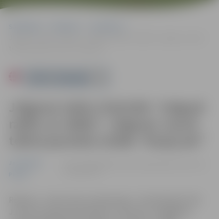
Sākumlapa
Pasākumi
Jauniešiem
Jelgavas teātru festivāls “Jelgavā radīts un rādīts”. Jelgavas Jaunā
teātra jauniešu izrāde “Kauja pie”
Powered by
Jelgavas teātru festivāls “Jelgavā
radīts un rādīts”. Jelgavas Jaunā
teātra jauniešu izrāde “Kauja pie”
Jauniešiem
27.03. 19:00 | Spīdolas Valsts ģimnāzijā Sarmas ielā
2, Jelgavā |
€5
Pilsēta
Režisore – Antra Leite, dramaturģe – Krista Burāne. Pēc
J.Poruka “Kauja pie Knipskas” motīviem. Staigājama