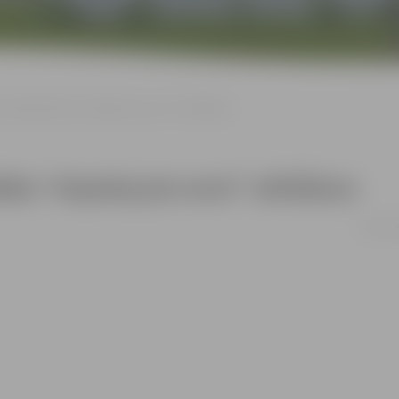
sonālizstādes “Atpakaļ pie sevis” atklāšana
ādes “Atpakaļ pie sevis” atklāšana
29.08. 