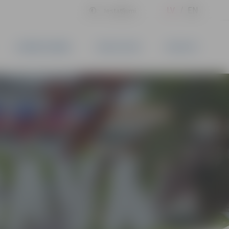
LV
EN
Iestatījumi
UZŅĒMĒJDARBĪBA
PAKALPOJUMI
KONTAKTI