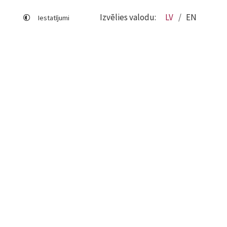
Izvēlies valodu:
LV
EN
Iestatījumi
Lapas karte
Viegli lasīt
Sociālo mediju lietošana
Sīkdatņu izmantošana