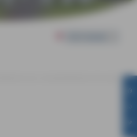
Powered by
18:00 | Kultūras nama 1. stāva galerijā Krišjāņa Barona ielā 6, Jelgavā