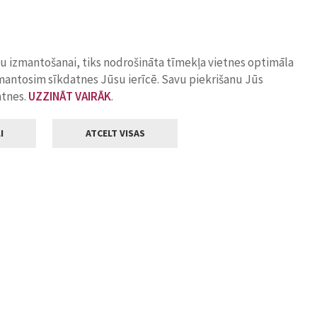
ņu izmantošanai, tiks nodrošināta tīmekļa vietnes optimāla
zmantosim sīkdatnes Jūsu ierīcē. Savu piekrišanu Jūs
atnes.
UZZINĀT VAIRĀK
.
I
ATCELT VISAS
Klientu apkalpošana
ilsētas pašvaldība
Darba laiks
, Jelgava, LV-3001
Pirmdienās
8.00 - 18.00
Otrdienās
8.00 - 17.00
22