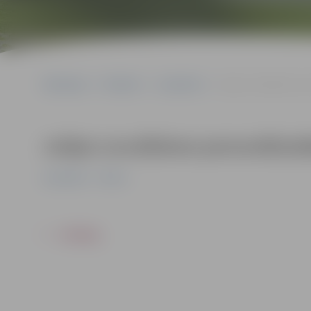
Sākumlapa
Pasākumi
Jauniešiem
Julijas Levuškānes per
Julijas Levuškānes personālizst
Jauniešiem
Pilsēta
ATPAKAĻ