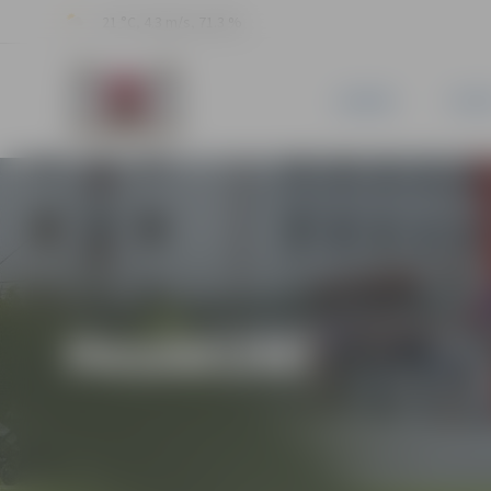
21 °C, 4.3 m/s, 71.3 %
JAUNUMI
PILSĒ
PASĀKUMI