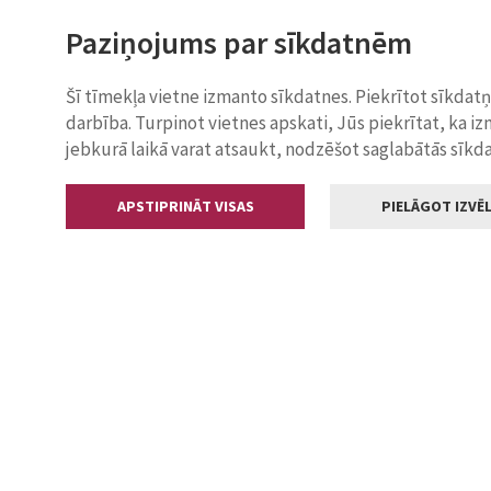
Paziņojums par sīkdatnēm
Šī tīmekļa vietne izmanto sīkdatnes. Piekrītot sīkdat
darbība. Turpinot vietnes apskati, Jūs piekrītat, ka i
jebkurā laikā varat atsaukt, nodzēšot saglabātās sīkd
APSTIPRINĀT VISAS
PIELĀGOT IZVĒL
Kontakti
Jelgavas valstp
Lielā iela 11
+371 630055