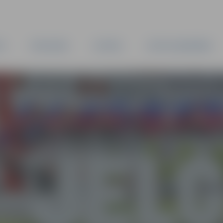
TA
PAŠVALDĪBA
IESTĀDES
KAPITĀLSABIEDRĪBAS