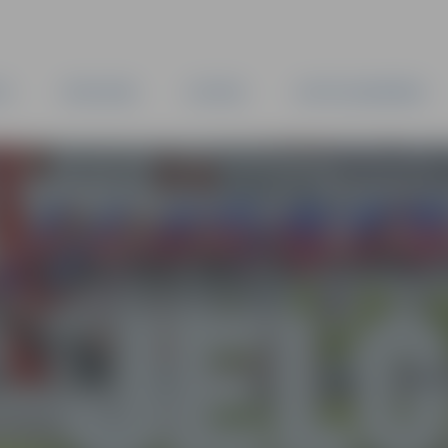
TA
PAŠVALDĪBA
IESTĀDES
KAPITĀLSABIEDRĪBAS