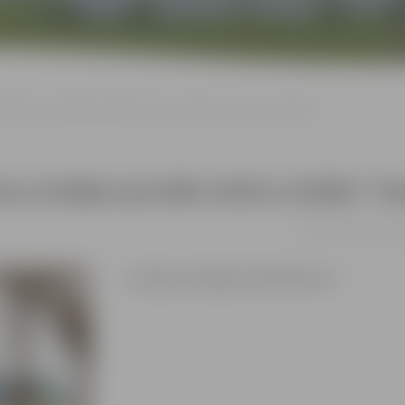
eznošanas studijas jaunāko darbu izstāde “Vasaras piezīmes”
as studijas jaunāko darbu izstāde “Va
no 01.11. līdz 30.11. 
Studijas vadītāja Anda Buškevica.