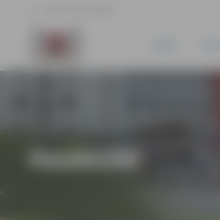
18.4 °C, 3.4 m/s, 79.6 %
JAUNUMI
PILSĒ
PASĀKUMI