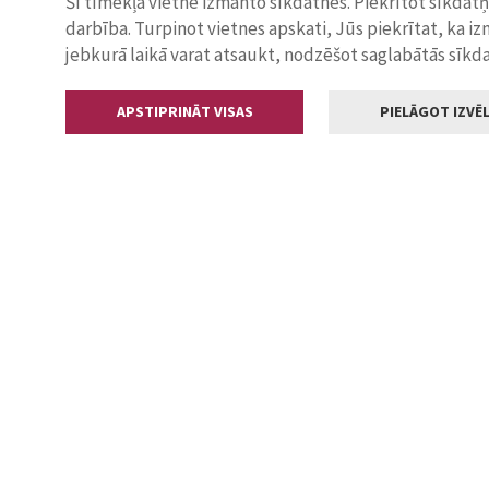
Šī tīmekļa vietne izmanto sīkdatnes. Piekrītot sīkdat
darbība. Turpinot vietnes apskati, Jūs piekrītat, ka i
jebkurā laikā varat atsaukt, nodzēšot saglabātās sīkd
APSTIPRINĀT VISAS
PIELĀGOT IZVĒL
Kontakti
Jelgavas valstp
Lielā iela 11
+371 630055
pasts@jelga