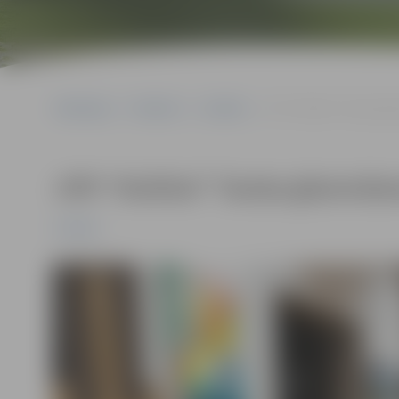
Sākumlapa
Pasākumi
Izstādes
JVPI “Kultūra” Tautas gl
JVPI “Kultūra” Tautas gleznošan
Izstādes