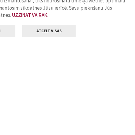
ņu izmantošanai, tiks nodrošināta tīmekļa vietnes optimāla
zmantosim sīkdatnes Jūsu ierīcē. Savu piekrišanu Jūs
atnes.
UZZINĀT VAIRĀK
.
I
ATCELT VISAS
Klientu apkalpošana
ilsētas pašvaldība
Darba laiks
, Jelgava, LV-3001
Pirmdienās
8.00 - 18.00
Otrdienās
8.00 - 17.00
22
Trešdienās
8.00 - 17.00
va.lv
Ceturtdienās
8.00 - 17.00
Piektdienās
8.00 - 14.30