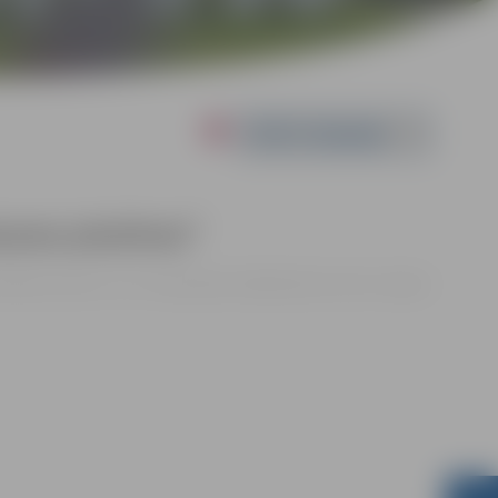
Powered by
saras piezīmes”
| Kultūras nama 1. un 2. stāva galerija, Krišjāņa Barona iela 6, Jelgava