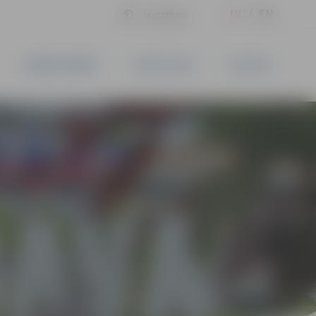
LV
EN
Iestatījumi
UZŅĒMĒJDARBĪBA
PAKALPOJUMI
KONTAKTI