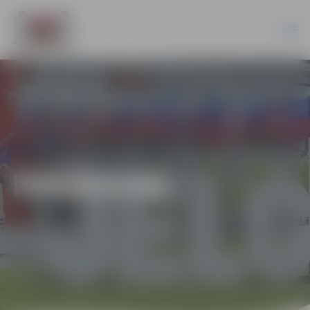
PASĀKUMI