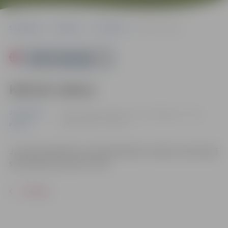
Sākumlapa
Pasākumi
Jauniešiem
Kahoot vakars
Powered by
Kahoot vakars
Jauniešiem
25.02. 17:00 | Jauniešu centrā "Pakāpiens", Loka
maģistrālē 25, Jelgavā
Pilsēta
Jaunieši piedalīsies tematiskā Kahoot vakarā, savā starpā
sacenšoties par pirmo vietu.
ATPAKAĻ