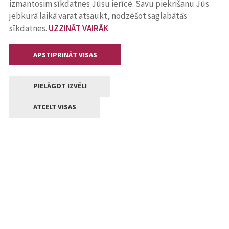
izmantosim sīkdatnes Jūsu ierīcē. Savu piekrišanu Jūs
jebkurā laikā varat atsaukt, nodzēšot saglabātās
sīkdatnes.
UZZINĀT VAIRĀK
.
APSTIPRINĀT VISAS
PIELĀGOT IZVĒLI
ATCELT VISAS
Kontakti
Jelgavas valstpilsētas pašvaldība