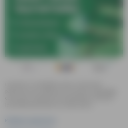
Interaktīvs un izklaidējošs vakars, kurā jaunieši
pārbaudīs savas zināšanas par vidi, dabu un ilgtspējīgu
dzīvesveidu, piedaloties aizraujošā Kahoot viktorīnā.
Iepriekšēja pieteikšanās nav nepieciešama.
Pasākuma organizators