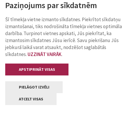
Paziņojums par sīkdatnēm
Šī tīmekļa vietne izmanto sīkdatnes. Piekrītot sīkdatņu
izmantošanai, tiks nodrošināta tīmekļa vietnes optimāla
darbība. Turpinot vietnes apskati, Jūs piekrītat, ka
izmantosim sīkdatnes Jūsu ierīcē. Savu piekrišanu Jūs
jebkurā laikā varat atsaukt, nodzēšot saglabātās
sīkdatnes.
UZZINĀT VAIRĀK
.
APSTIPRINĀT VISAS
PIELĀGOT IZVĒLI
ATCELT VISAS