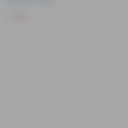
Jauniešu centrs "Pietura"
ATPAKAĻ