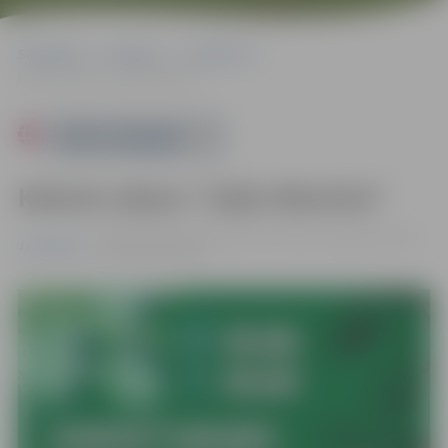
Sākumlapa
Pasākumi
Jauniešiem
Kahoot vakars “Zaļā viktorīna”
Powered by
Kahoot vakars “Zaļā viktorīna”
15.06. 16:00 | Jauniešu centrs "Pietura", Dobeles šoseja
Jauniešiem
100A |
Bez maksas