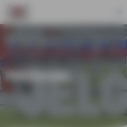
PASĀKUMI