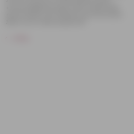
un Putnu viņš ceļo cauri noslēpumainām ainavām,
mācoties pielāgoties jaunajai, cilvēku neapdzīvotajai
pasaulei. Režisors: Gints Zilbalodis. Garums: 85 minūtes.
Biļetes cena 5 €. Biļetes pieejamas BP.
ATPAKAĻ