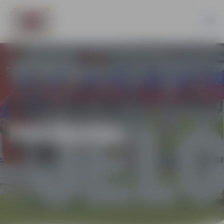
PASĀKUMI