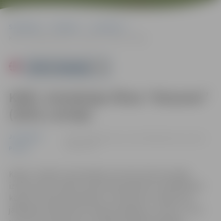
Sākumlapa
Pasākumi
Jauniešiem
KINO. Animācijas filma “Straume” (2024, Latvija)
Powered by
KINO. Animācijas filma “Straume”
(2024, Latvija)
Jauniešiem
12.01. 15:00 | Kultūras namā Krišjāņa Barona ielā 6,
Jelgavā |
€5
Pilsēta
Kaķis ir izteikts vientuļnieks, bet tad, kad viņa māju
iznīcina milzu plūdi, viņš atrod patvērumu nelielā laivā
kopā ar citiem dzīvniekiem. Lai izdzīvotu, Kaķim būs
jāiemācās sadarboties. Kopā ar Kapibaru, Lemuru, Suni