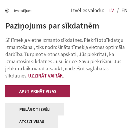
Izvēlies valodu:
LV
EN
Iestatījumi
Paziņojums par sīkdatnēm
Šī tīmekļa vietne izmanto sīkdatnes. Piekrītot sīkdatņu
izmantošanai, tiks nodrošināta tīmekļa vietnes optimāla
darbība. Turpinot vietnes apskati, Jūs piekrītat, ka
izmantosim sīkdatnes Jūsu ierīcē. Savu piekrišanu Jūs
jebkurā laikā varat atsaukt, nodzēšot saglabātās
sīkdatnes.
UZZINĀT VAIRĀK
.
APSTIPRINĀT VISAS
PIELĀGOT IZVĒLI
ATCELT VISAS