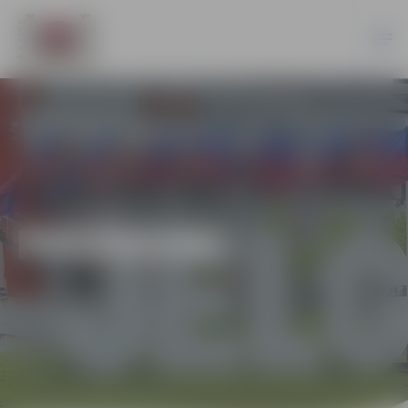
PASĀKUMI