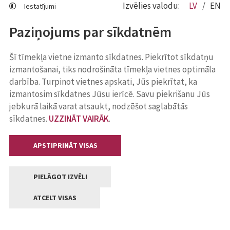
Izvēlies valodu:
LV
EN
Iestatījumi
Paziņojums par sīkdatnēm
Šī tīmekļa vietne izmanto sīkdatnes. Piekrītot sīkdatņu
izmantošanai, tiks nodrošināta tīmekļa vietnes optimāla
darbība. Turpinot vietnes apskati, Jūs piekrītat, ka
izmantosim sīkdatnes Jūsu ierīcē. Savu piekrišanu Jūs
jebkurā laikā varat atsaukt, nodzēšot saglabātās
sīkdatnes.
UZZINĀT VAIRĀK
.
APSTIPRINĀT VISAS
PIELĀGOT IZVĒLI
ATCELT VISAS