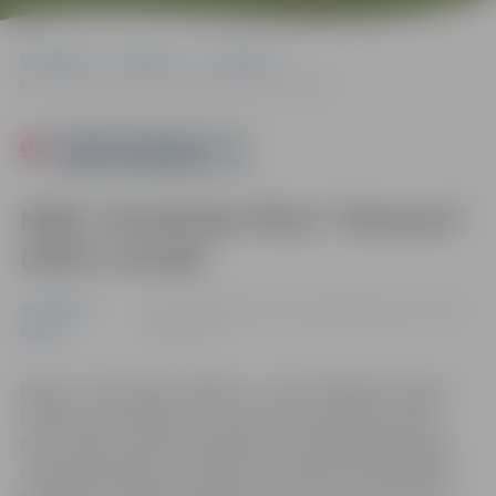
Sākumlapa
Pasākumi
Jauniešiem
KINO. Animācijas filma “Straume” (2024, Latvija)
Powered by
KINO. Animācijas filma “Straume”
(2024, Latvija)
Jauniešiem
21.10. 15:00 | Kultūras namā Krišjāņa Barona ielā 6,
Jelgavā |
€5
Pilsēta
Ilgums – 85 minūtes. Režisors – Gints Zilbalodis. Kaķis ir
izteikts vientuļnieks, bet tad, kad viņa mājas iznīcina
milzu plūdi, viņš atrod patvērumu nelielā laivā kopā ar
citiem dzīvniekiem. Lai izdzīvotu, Kaķim būs jāiemācās