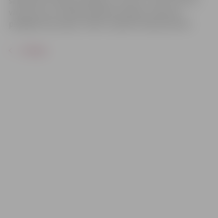
sadarboties. Kopā ar Kapibaru, Lemuru, Suni un Putnu
viņš ceļo cauri noslēpumainām ainavām, mācoties
pielāgoties jaunajai, cilvēku neapdzīvotajai pasaulei.
ATPAKAĻ