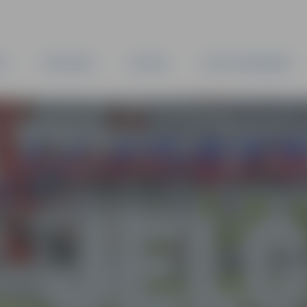
TA
PAŠVALDĪBA
IESTĀDES
KAPITĀLSABIEDRĪBAS