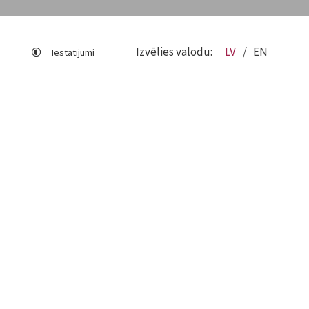
Izvēlies valodu:
LV
EN
Iestatījumi
Lapas karte
Viegli lasīt
Sociālo mediju lietošana