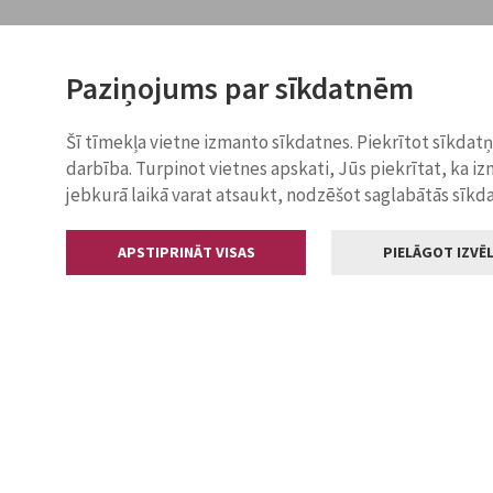
Paziņojums par sīkdatnēm
Šī tīmekļa vietne izmanto sīkdatnes. Piekrītot sīkdat
darbība. Turpinot vietnes apskati, Jūs piekrītat, ka i
jebkurā laikā varat atsaukt, nodzēšot saglabātās sīkd
APSTIPRINĀT VISAS
PIELĀGOT IZVĒL
Kontakti
Jelgavas valstp
Lielā iela 11