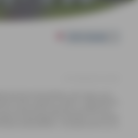
Powered by
17.03. 14:00 | Kultūras namā |
€5
lfs Kozlovskis, Monta Kārkliņa, Jānis Jarāns, Lauris
olands Trenko. Scenārists un režisors – Rihards Romušs.
 savu vecpuišu ballīti. Saprotams, ka tai jābūt Ilzes
sākums izvēršas galīgi ne tā, kā plānots, un rezultātā
Mareks nevēlas padoties – viņš ir gatavs darīt visu, lai