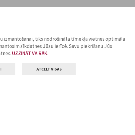
ņu izmantošanai, tiks nodrošināta tīmekļa vietnes optimāla
zmantosim sīkdatnes Jūsu ierīcē. Savu piekrišanu Jūs
atnes.
UZZINĀT VAIRĀK
.
I
ATCELT VISAS
Klientu apkalpošana
ilsētas pašvaldība
Darba laiks
, Jelgava, LV-3001
Pirmdienās
8.00 - 18.00