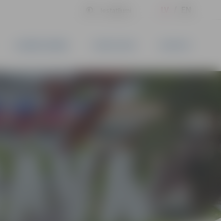
LV
EN
Iestatījumi
UZŅĒMĒJDARBĪBA
PAKALPOJUMI
KONTAKTI