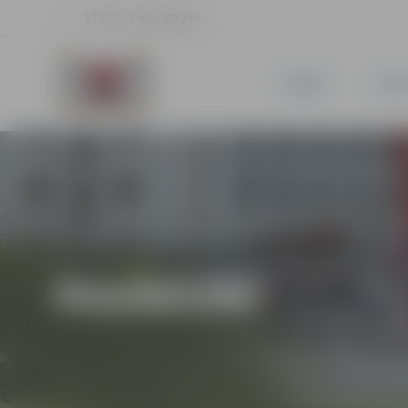
17.6 °C, 3 m/s, 60.2 %
JAUNUMI
PILSĒ
PASĀKUMI