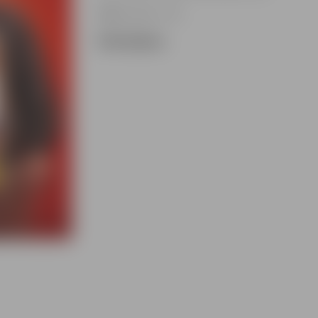
Biļešu cena – 5 € .
Pirkt biļetes