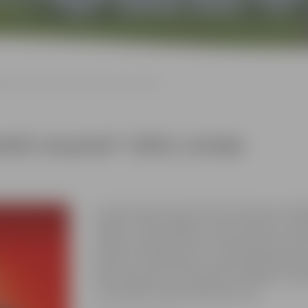
ija “Gandrīz vecpuisis” (2023, Latvija)
rīz vecpuisis” (2023, Latvija)
Lomās: Dante Pecolli, Krista Hotuļeva, Rūdo
Zalāns, Jānis Veikšāns, Inese Aivazova un R
Mareks, topošais Ilzes vīrs, gatavojas svinēt
gaumē. Taču Mareka un viņa drauga Koļas pa
Ilze pat pārtrauc attiecības ar Mareku. Taču 
Ilze mainītu savas domas par viņu.