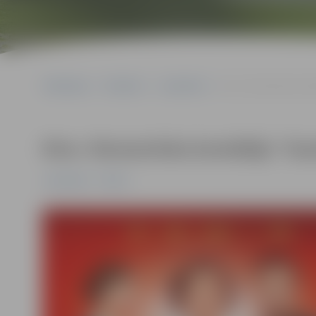
Sākumlapa
Pasākumi
Jauniešiem
Kino. Romantiska komēd
Kino. Romantiska komēdija “Gand
Jauniešiem
Pilsēta