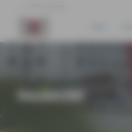
16.4 °C, 3 m/s, 70.9 %
JAUNUMI
PILSĒ
PASĀKUMI