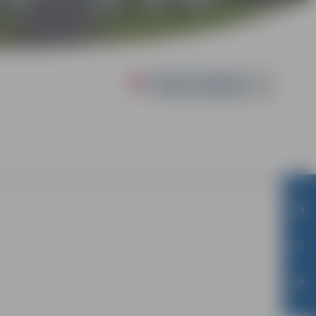
Powered by
01.08. līdz 31.08. | Miezītes bibliotēkā Dobeles šosejā 100A, Jelgavā