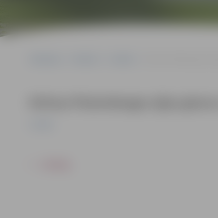
Sākumlapa
Pasākumi
Izstādes
Kirīnas Platenbergas eļļ
Kirīnas Platenbergas eļļas glezn
Izstādes
ATPAKAĻ