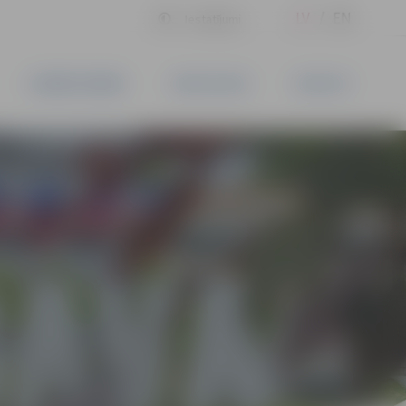
LV
EN
Iestatījumi
UZŅĒMĒJDARBĪBA
PAKALPOJUMI
KONTAKTI