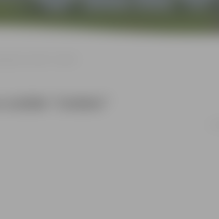
as gleznu izstāde “Zodiaks”
u izstāde “Zodiaks”
no 