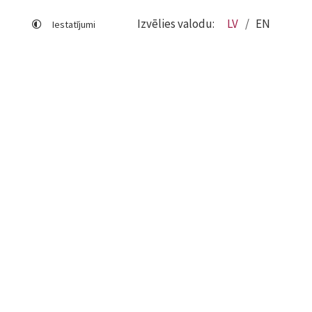
Izvēlies valodu:
LV
EN
Iestatījumi
Lapas karte
Viegli lasīt
Sociālo mediju lietošana
Sīkdatņu izmantošana