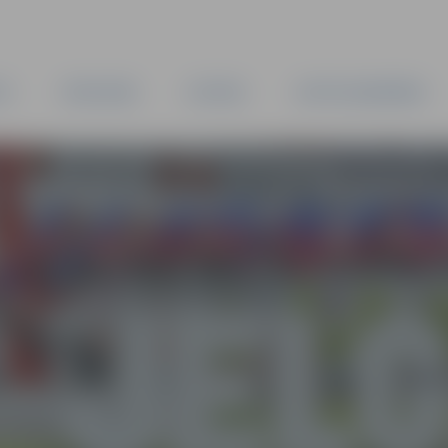
TA
PAŠVALDĪBA
IESTĀDES
KAPITĀLSABIEDRĪBAS