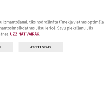
ņu izmantošanai, tiks nodrošināta tīmekļa vietnes optimāla
zmantosim sīkdatnes Jūsu ierīcē. Savu piekrišanu Jūs
atnes.
UZZINĀT VAIRĀK
.
I
ATCELT VISAS
Klientu apkalpošana
ilsētas pašvaldība
Darba laiks
, Jelgava, LV-3001
Pirmdienās
8.00 - 18.00
Otrdienās
8.00 - 17.00
22