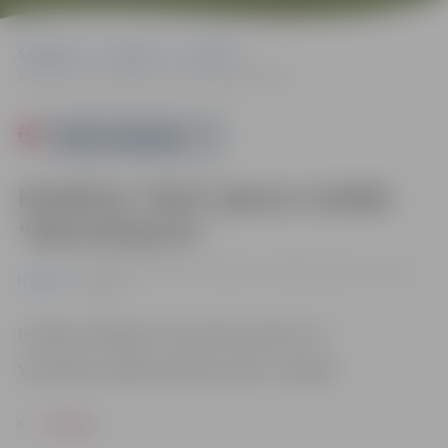
Sākumlapa
Pasākumi
Izstādes
Kolektīva “NUA” gleznu izstāde “Aptumšojums”
Powered by
Kolektīva “NUA” gleznu izstāde
“Aptumšojums”
no 09.12. līdz 02.01. | Vecpilsētas mājā Vecpilsētas ielā 14,
Izstādes
Jelgavā
Izstādes atklāšana 9. decembrī pulksten 13.
Vecpilsētas mājā Vecpilsētas ielā 14, Jelgavā
ATPAKAĻ