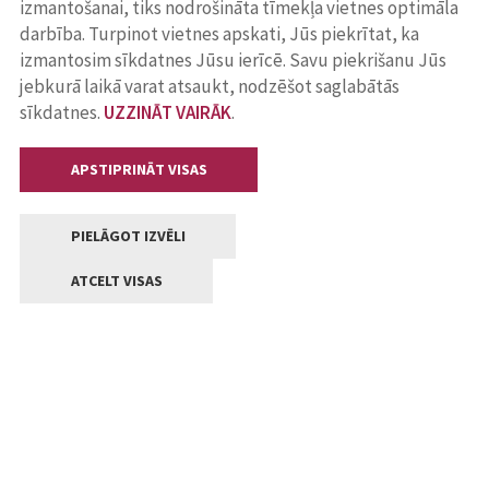
izmantošanai, tiks nodrošināta tīmekļa vietnes optimāla
darbība. Turpinot vietnes apskati, Jūs piekrītat, ka
izmantosim sīkdatnes Jūsu ierīcē. Savu piekrišanu Jūs
jebkurā laikā varat atsaukt, nodzēšot saglabātās
sīkdatnes.
UZZINĀT VAIRĀK
.
APSTIPRINĀT VISAS
PIELĀGOT IZVĒLI
ATCELT VISAS
Kontakti