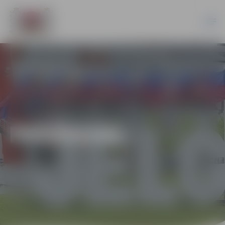
PASĀKUMI