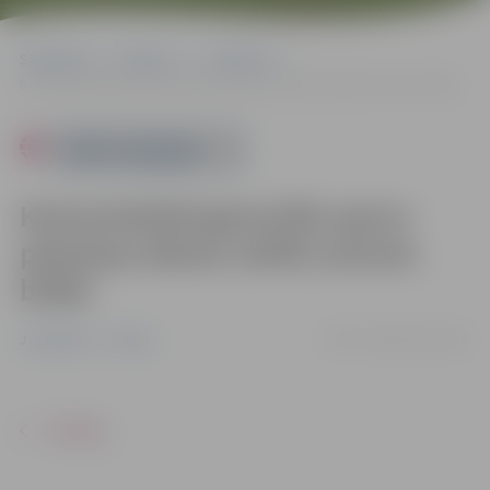
Sākumlapa
Pasākumi
Jauniešiem
Komunistiskā genocīda upuru piemiņas dienai veltīts atceres brīdis
Powered by
Komunistiskā genocīda upuru
piemiņas dienai veltīts atceres
brīdis
25.03. 14:00 | Svētbirzē
Jauniešiem
Pilsēta
ATPAKAĻ