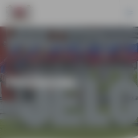
PASĀKUMI