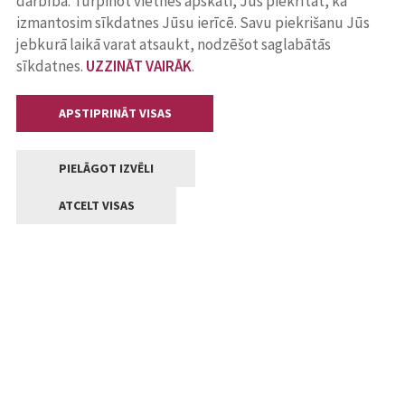
darbība. Turpinot vietnes apskati, Jūs piekrītat, ka
izmantosim sīkdatnes Jūsu ierīcē. Savu piekrišanu Jūs
jebkurā laikā varat atsaukt, nodzēšot saglabātās
sīkdatnes.
UZZINĀT VAIRĀK
.
APSTIPRINĀT VISAS
PIELĀGOT IZVĒLI
ATCELT VISAS
Kontakti