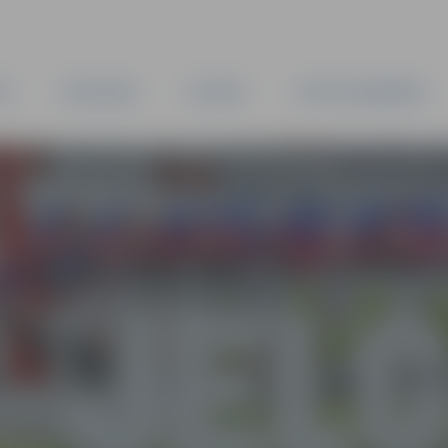
TA
PAŠVALDĪBA
IESTĀDES
KAPITĀLSABIEDRĪBAS