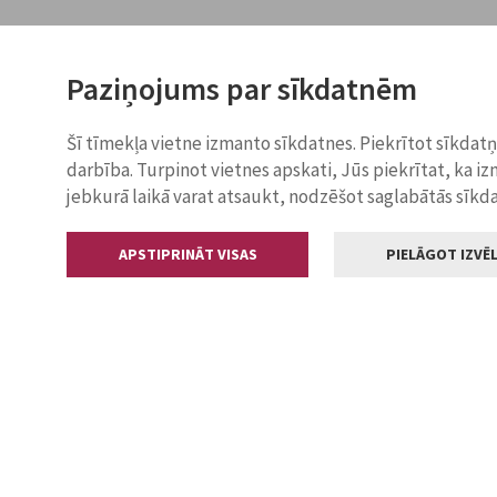
Paziņojums par sīkdatnēm
Šī tīmekļa vietne izmanto sīkdatnes. Piekrītot sīkdat
darbība. Turpinot vietnes apskati, Jūs piekrītat, ka i
jebkurā laikā varat atsaukt, nodzēšot saglabātās sīkd
APSTIPRINĀT VISAS
PIELĀGOT IZVĒL
Kontakti
Jelgavas valstp
Lielā iela 11