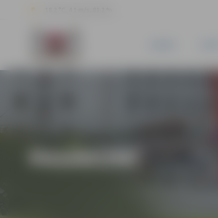
18.2 °C, 4.1 m/s, 81.2 %
JAUNUMI
PILSĒ
PASĀKUMI