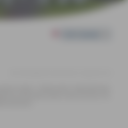
Powered by
14.01. 13:00 | Jelgavas Pils aula Lielā iela 2, Jelgava |
€12 - €22
imenēm un bērniem – “Drošības festivāls”. Vokālā studija “Knīpas
ju Arturu Gruzdiņu atklās, kā prieks un rūpes iet roku rokā, un kā
iekošu piedzīvojumu.