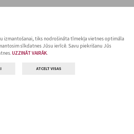
ņu izmantošanai, tiks nodrošināta tīmekļa vietnes optimāla
zmantosim sīkdatnes Jūsu ierīcē. Savu piekrišanu Jūs
atnes.
UZZINĀT VAIRĀK
.
I
ATCELT VISAS
Klientu apkalpošana
ilsētas pašvaldība
Darba laiks
, Jelgava, LV-3001
Pirmdienās
8.00 - 18.00