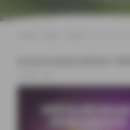
Sākumlapa
Pasākumi
Jauniešiem
Koncertuzvedums bērn
Koncertuzvedums bērniem “DRO
Jauniešiem
Pilsēta