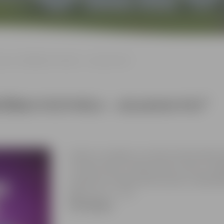
iem “DROŠĪBAS FESTIVĀLS – JELGAVAS PILĪ”
ŠĪBAS FESTIVĀLS – JELGAVAS PILĪ”
Aicinām uz aizraujošu un izzinošu koncertuzvedumu ģ
un Knauķi” kopā ar X-Faktora pirmās sezonas uzvarētā
svarīgu tēmu izzināšana kļūst par jautru un prātā pal
Biļešu cena: 12 – 22 €
Pirkt biļetes