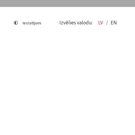
Izvēlies valodu:
LV
EN
Iestatījumi
Lapas karte
Viegli lasīt
Sociālo mediju lietošana