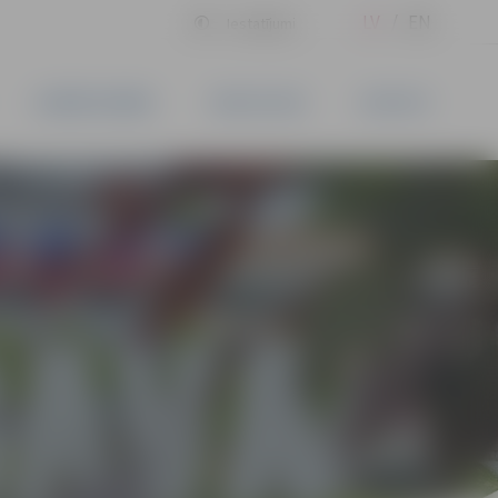
LV
EN
Iestatījumi
UZŅĒMĒJDARBĪBA
PAKALPOJUMI
KONTAKTI