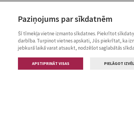
Paziņojums par sīkdatnēm
Šī tīmekļa vietne izmanto sīkdatnes. Piekrītot sīkdat
darbība. Turpinot vietnes apskati, Jūs piekrītat, ka i
jebkurā laikā varat atsaukt, nodzēšot saglabātās sīkd
APSTIPRINĀT VISAS
PIELĀGOT IZVĒL
Kontakti
Jelgavas valstp
Lielā iela 11