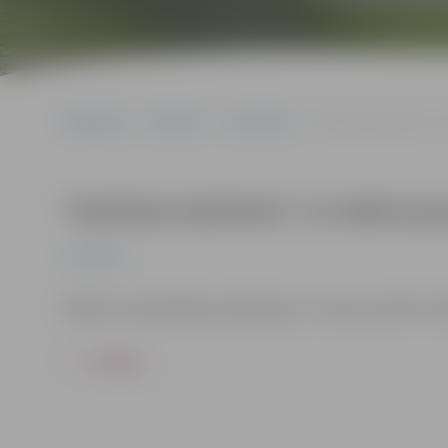
Sākumlapa
Pasākumi
Jauniešiem
“Kultūras darbnīca” ar
“Kultūras darbnīca” ar teātra p
Jauniešiem
Dalība ar iepriekšēju pieteikšanos, zvanot pa tālruni 2
ATPAKAĻ