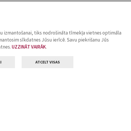
ņu izmantošanai, tiks nodrošināta tīmekļa vietnes optimāla
zmantosim sīkdatnes Jūsu ierīcē. Savu piekrišanu Jūs
atnes.
UZZINĀT VAIRĀK
.
I
ATCELT VISAS
Klientu apkalpošana
ilsētas pašvaldība
Darba laiks
, Jelgava, LV-3001
Pirmdienās
8.00 - 18.00