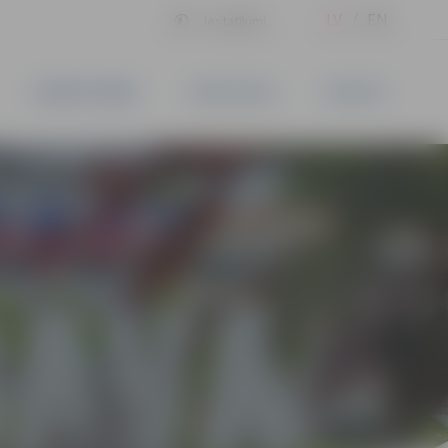
LV
EN
Iestatījumi
UZŅĒMĒJDARBĪBA
PAKALPOJUMI
KONTAKTI