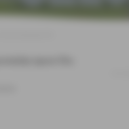
 teātra pasniedzēju Agnesi Čīku
asniedzēju Agnesi Čīku
22.11. 17:
0121102.