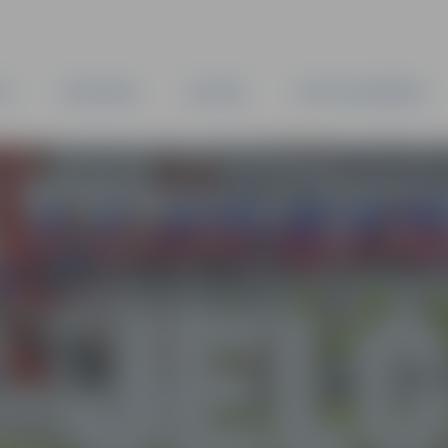
TA
PAŠVALDĪBA
IESTĀDES
KAPITĀLSABIEDRĪBAS