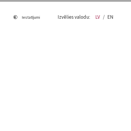
Izvēlies valodu:
LV
EN
Iestatījumi
Lapas karte
Viegli lasīt
Sociālo mediju lietošana