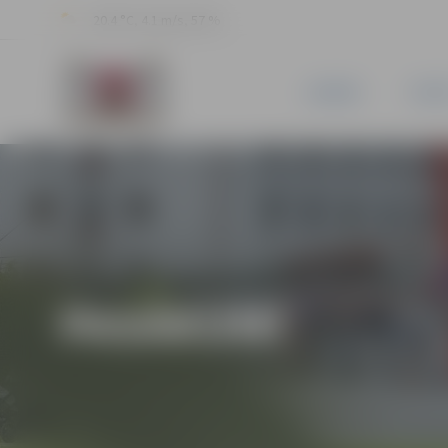
20.4 °C, 4.1 m/s, 57 %
JAUNUMI
PILSĒ
PASĀKUMI