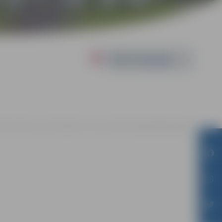
Powered by
00 | Jauniešu centrā "Špaktele", Pasta ielā 44, Jelgavā |
Bez maksas