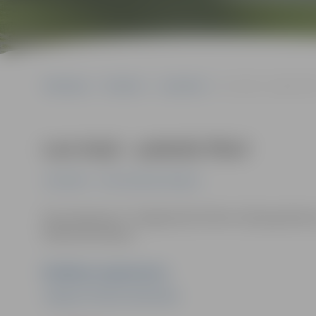
Sākumlapa
Pasākumi
Jauniešiem
Lasi skaļi – pabeidz fik
Lasi skaļi – pabeidz fiksi!
Jauniešiem
Kursi/Semināri/Tikšanās
Vecuma grupa 7+. Kopīgi lasīsim bērnu žūrijas grāmatas
Dalība bezmaksas.
Pasākuma organizators
Jelgavas Pilsētas bibliotēka