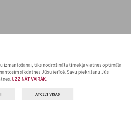
ņu izmantošanai, tiks nodrošināta tīmekļa vietnes optimāla
zmantosim sīkdatnes Jūsu ierīcē. Savu piekrišanu Jūs
atnes.
UZZINĀT VAIRĀK
.
I
ATCELT VISAS