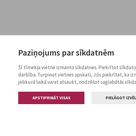
Paziņojums par sīkdatnēm
Šī tīmekļa vietne izmanto sīkdatnes. Piekrītot sīkdat
darbība. Turpinot vietnes apskati, Jūs piekrītat, ka i
jebkurā laikā varat atsaukt, nodzēšot saglabātās sīkd
APSTIPRINĀT VISAS
PIELĀGOT IZVĒL