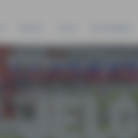
TA
PAŠVALDĪBA
IESTĀDES
KAPITĀLSABIEDRĪBAS