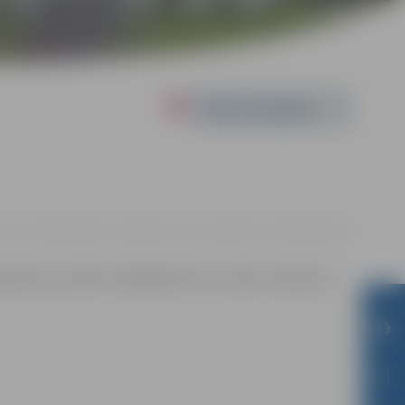
Powered by
4.07. 13:00 | Pārlielupes bibliotēkā, Loka maģistrāle 17 |
Bez maksas
ēkā vai pa tālruni 28022283. Vietu skaits ierobežots.