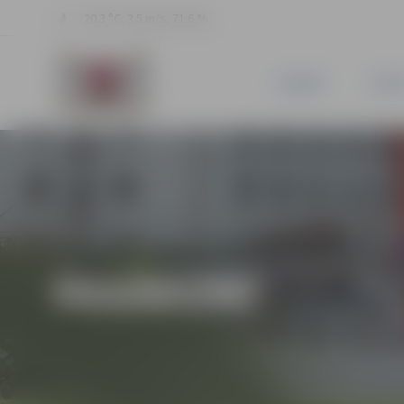
20.3 °C, 3.5 m/s, 71.6 %
JAUNUMI
PILSĒ
PASĀKUMI