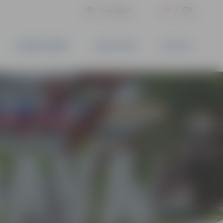
LV
EN
Iestatījumi
UZŅĒMĒJDARBĪBA
PAKALPOJUMI
KONTAKTI