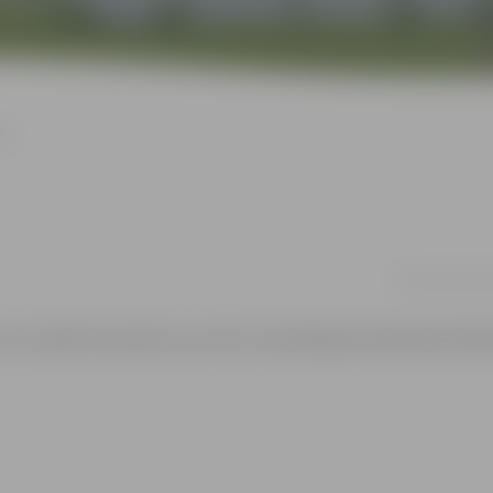
si!
no 22.07. līdz 2
 un pildīsim aprakstus par tām. Iepriekšēja pieteikšanās bibliot