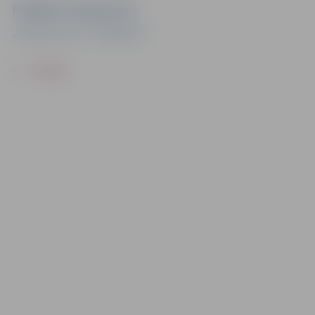
Pasākuma organizators
Jauniešu centrs "Pakāpiens"
ATPAKAĻ