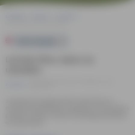
Sākumlapa
Pasākumi
Jauniešiem
Latviešu filmu vakars (ar uzkodām)
Powered by
Latviešu filmu vakars (ar
uzkodām)
16.06. 16:00 | Jauniešu centrs "Pakāpiens", Loka
Jauniešiem
maģistrālē 25
Jauniešiem būs iespēja skatīties latviešu filmu un
noskaņojoties gaidāmajiem saulgriežiem. Filmas laikā būs
pieejamas uzkodas un dzērieni. Iepriekšēja pieteikšanās
nav nepieciešama.