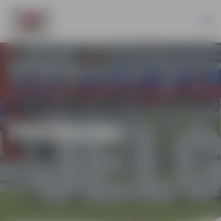
PASĀKUMI