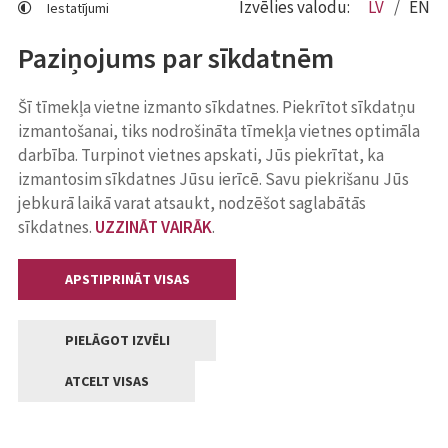
Izvēlies valodu:
LV
EN
Iestatījumi
Paziņojums par sīkdatnēm
Šī tīmekļa vietne izmanto sīkdatnes. Piekrītot sīkdatņu
izmantošanai, tiks nodrošināta tīmekļa vietnes optimāla
darbība. Turpinot vietnes apskati, Jūs piekrītat, ka
izmantosim sīkdatnes Jūsu ierīcē. Savu piekrišanu Jūs
jebkurā laikā varat atsaukt, nodzēšot saglabātās
sīkdatnes.
UZZINĀT VAIRĀK
.
APSTIPRINĀT VISAS
PIELĀGOT IZVĒLI
ATCELT VISAS