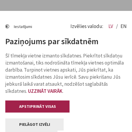
Izvēlies valodu:
LV
EN
Iestatījumi
Paziņojums par sīkdatnēm
Šī tīmekļa vietne izmanto sīkdatnes. Piekrītot sīkdatņu
izmantošanai, tiks nodrošināta tīmekļa vietnes optimāla
darbība. Turpinot vietnes apskati, Jūs piekrītat, ka
izmantosim sīkdatnes Jūsu ierīcē. Savu piekrišanu Jūs
jebkurā laikā varat atsaukt, nodzēšot saglabātās
sīkdatnes.
UZZINĀT VAIRĀK
.
APSTIPRINĀT VISAS
PIELĀGOT IZVĒLI