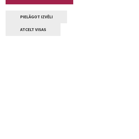
PIELĀGOT IZVĒLI
ATCELT VISAS
Kontakti
Jelgavas valstpilsētas pašvaldība
Lielā iela 11, Jelgava, LV-3001
+371 63005522
pasts@jelgava.lv