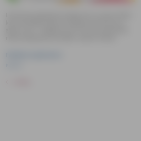
Lielā meža mazajā pļaviņā valdīja miers un prieks. Pēkšņi
kaut kas dārdēja, šņāca un drebēja, kaut kas krita un
gāzās un tad… iestājās klusums! Kaut kas skaistā lielā
meža mazajā pļaviņā izmainījās. Ieeja bez maksas.
Pasākuma organizators
Kultūra
ATPAKAĻ