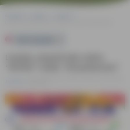
Sākumlapa
Pasākumi
Jauniešiem
Liepājas ceļojošā leļļu teātra “MASKA” izrāde “Draudzēsimies”
Powered by
Liepājas ceļojošā leļļu teātra
“MASKA” izrāde “Draudzēsimies”
25.07. 11:00 | Rotaļu un atpūtas pilsētiņa Uzvaras parkā |
Jauniešiem
Bez maksas