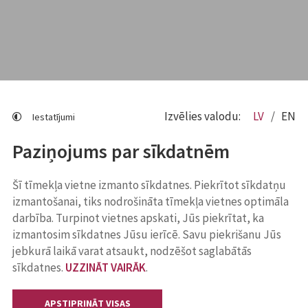
Izvēlies valodu:
LV
EN
Iestatījumi
Paziņojums par sīkdatnēm
Šī tīmekļa vietne izmanto sīkdatnes. Piekrītot sīkdatņu
izmantošanai, tiks nodrošināta tīmekļa vietnes optimāla
darbība. Turpinot vietnes apskati, Jūs piekrītat, ka
izmantosim sīkdatnes Jūsu ierīcē. Savu piekrišanu Jūs
jebkurā laikā varat atsaukt, nodzēšot saglabātās
sīkdatnes.
UZZINĀT VAIRĀK
.
APSTIPRINĀT VISAS