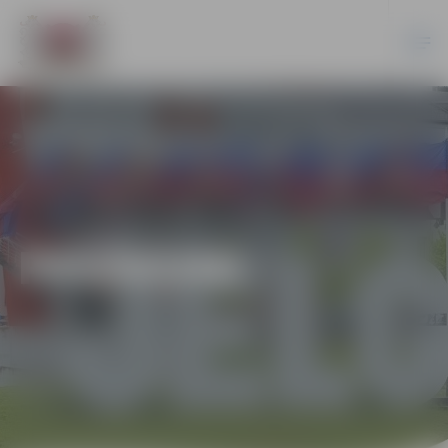
PASĀKUMI