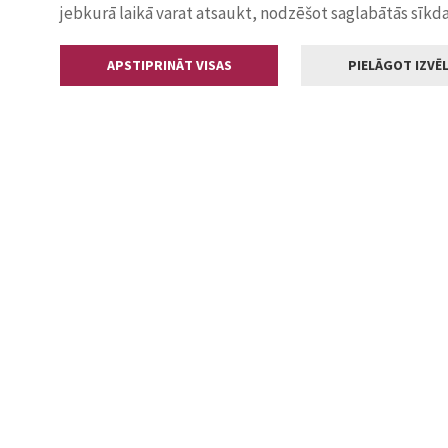
jebkurā laikā varat atsaukt, nodzēšot saglabātās sīkd
APSTIPRINĀT VISAS
PIELĀGOT IZVĒL
Kontakti
Jelgavas valstp
Lielā iela 11
+371 630055
pasts@jelga