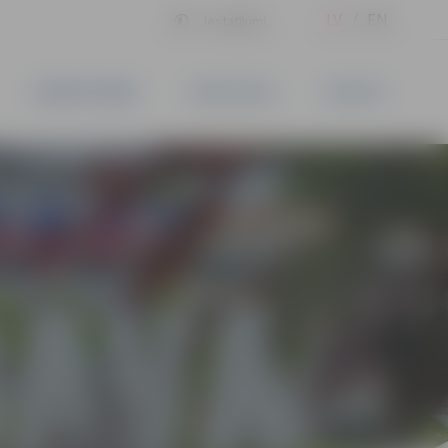
LV
EN
Iestatījumi
UZŅĒMĒJDARBĪBA
PAKALPOJUMI
KONTAKTI