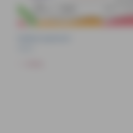
Pasākuma organizators
Kultūra
ATPAKAĻ