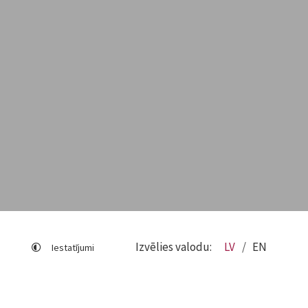
Izvēlies valodu:
LV
EN
Iestatījumi