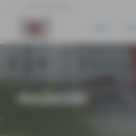
18.4 °C, 3.9 m/s, 64.1 %
JAUNUMI
PILSĒ
PASĀKUMI