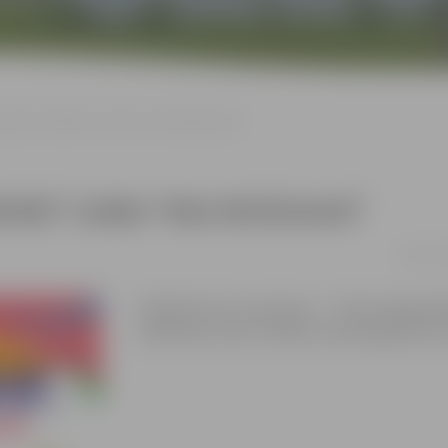
u teātra “MASKA” izrāde “Reiz Micīšciemā”
MASKA” izrāde “Reiz Micīšciemā”
13.06. 1
“Neskati vīru no cepures…”. Nav svarīgi, kād
Galvenais, lai tev ir laba un atsaucīga sirds