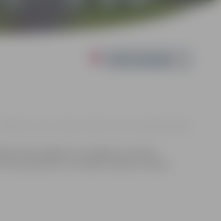
Powered by
1:00 | Bērnu rotaļu un atpūtas pilsētiņa Uzvaras parkā |
Bez maksas
a micīte tev galvā un vai vispār tev ir micīte!
, tad visa pasaule tev uzsmaidīs! Ieeja bez maksas.