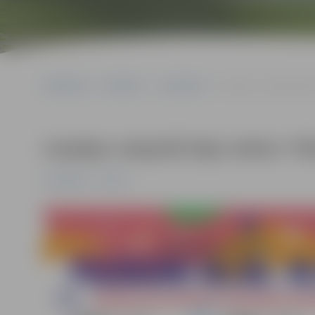
Sākumlapa
Pasākumi
Jauniešiem
Liepājas ceļojošā leļļ
Liepājas ceļojošā leļļu teātra “
Jauniešiem
Pilsēta