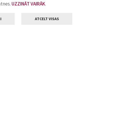
atnes.
UZZINĀT VAIRĀK
.
I
ATCELT VISAS
Klientu apkalpošana
ilsētas pašvaldība
Darba laiks
, Jelgava, LV-3001
Pirmdienās
8.00 - 18.00
Otrdienās
8.00 - 17.00
22
Trešdienās
8.00 - 17.00
va.lv
Ceturtdienās
8.00 - 17.00
Piektdienās
8.00 - 14.30