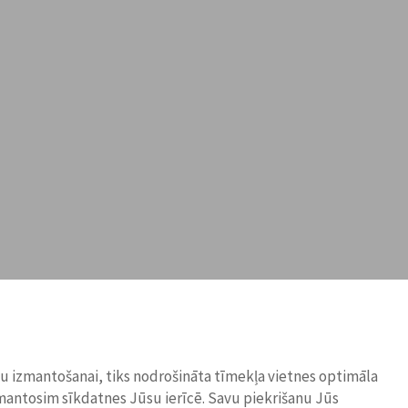
ņu izmantošanai, tiks nodrošināta tīmekļa vietnes optimāla
zmantosim sīkdatnes Jūsu ierīcē. Savu piekrišanu Jūs