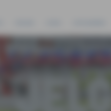
TA
PAŠVALDĪBA
IESTĀDES
KAPITĀLSABIEDRĪBAS