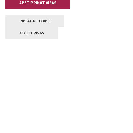
APSTIPRINĀT VISAS
PIELĀGOT IZVĒLI
ATCELT VISAS
Kontakti
Jelgavas valstpilsētas pašvaldība
Lielā iela 11, Jelgava, LV-3001
+371 63005522
pasts@jelgava.lv