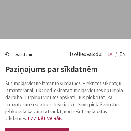
Izvēlies valodu:
LV
EN
Iestatījumi
Paziņojums par sīkdatnēm
Šī tīmekļa vietne izmanto sīkdatnes. Piekrītot sīkdatņu
izmantošanai, tiks nodrošināta tīmekļa vietnes optimāla
darbība. Turpinot vietnes apskati, Jūs piekrītat, ka
izmantosim sīkdatnes Jūsu ierīcē. Savu piekrišanu Jūs
jebkurā laikā varat atsaukt, nodzēšot saglabātās
sīkdatnes.
UZZINĀT VAIRĀK
.