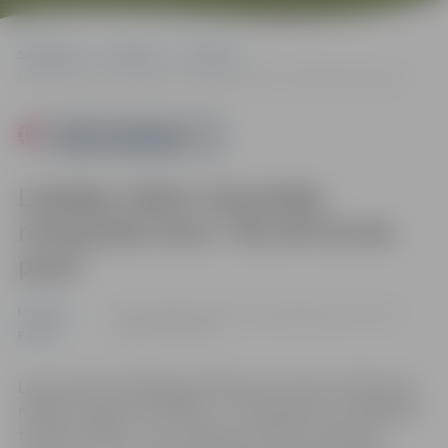
Sākumlapa
Pasākumi
Izstādes
Liepājas teātra viesizrāde: romantisks farss “Kā mīl tā otra puse”
Powered by
Liepājas teātra viesizrāde:
romantisks farss “Kā mīl tā otra
puse”
Izstādes
16.04. 19:00 | Kultūras namā Krišjāņa Barona ielā 6,
Jelgavā |
€15 - €28
Pilsēta
Luga sarakstīta 1969. gadā. Režisors Gundars Silakaktiņš
nolēmis nepārcelt darbību uz mūsdienām, bet saglabāt
tā laika estētiku. Tas ir stāsts par trijiem precētiem