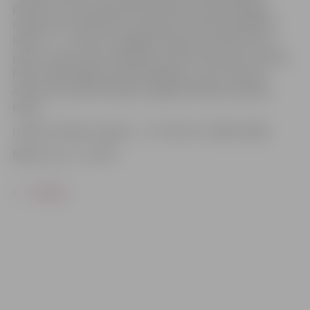
pāriem un viņu mīlestības līkločiem, kā arī atšķirīgo
izpratni par mīlestību, kas padara to aktuālu jebkurā
laikā. Jo… vai maz ir iespējams saprast, kā mīl tā otra
puse. Lomās: Leons Leščinskis, Karīna Tatarinova, Sandis
Pēcis, Anete Berķe, Rolands Beķeris, Laura Jeruma,
Artūrs Irbe, Kārlis Artejevs, Agnija Dreimane, Madara
Kalna.
Izrāde 2 cēlienos. Ilgums – 2 st. 45 min. Izrādē smēķē.
Biļešu cena – 15–28 €.
ATPAKAĻ