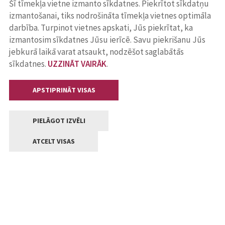
Šī tīmekļa vietne izmanto sīkdatnes. Piekrītot sīkdatņu
izmantošanai, tiks nodrošināta tīmekļa vietnes optimāla
darbība. Turpinot vietnes apskati, Jūs piekrītat, ka
izmantosim sīkdatnes Jūsu ierīcē. Savu piekrišanu Jūs
jebkurā laikā varat atsaukt, nodzēšot saglabātās
sīkdatnes.
UZZINĀT VAIRĀK
.
APSTIPRINĀT VISAS
PIELĀGOT IZVĒLI
ATCELT VISAS