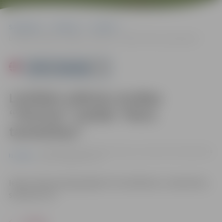
Sākumlapa
Pasākumi
Izstādes
Lietišķās mākslas studijas “Vilcenes” izstāde “Mans tautastērps”
Powered by
Lietišķās mākslas studijas
“Vilcenes” izstāde “Mans
tautastērps”
no 04.01. līdz 28.02. | Dzīvesziņas un arodu sētā, Vecpilsētas
Izstādes
ielā 2, Jelgavā |
€2 - €5
Ieejas maksa
pieaugušajiem 5 €; skolēniem, studentiem,
senioriem 2 €.