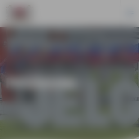
PASĀKUMI