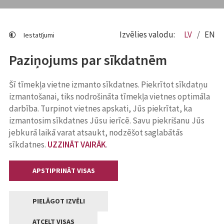
Izvēlies valodu:
LV
EN
Iestatījumi
Paziņojums par sīkdatnēm
Šī tīmekļa vietne izmanto sīkdatnes. Piekrītot sīkdatņu
izmantošanai, tiks nodrošināta tīmekļa vietnes optimāla
darbība. Turpinot vietnes apskati, Jūs piekrītat, ka
izmantosim sīkdatnes Jūsu ierīcē. Savu piekrišanu Jūs
jebkurā laikā varat atsaukt, nodzēšot saglabātās
sīkdatnes.
UZZINĀT VAIRĀK
.
APSTIPRINĀT VISAS
PIELĀGOT IZVĒLI
ATCELT VISAS