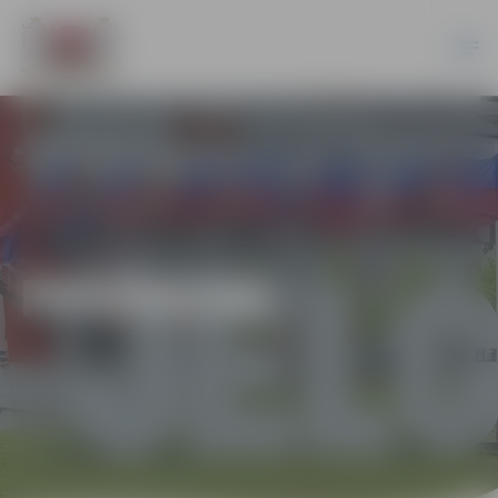
PASĀKUMI