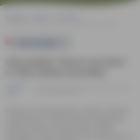
Sākumlapa
Pasākumi
Jauniešiem
LOK projekta “Sporto visa klase” 6. klašu stafešu sacensības
Powered by
LOK projekta “Sporto visa klase”
6. klašu stafešu sacensības
Jauniešiem
17.02. 10:00 | Zemgales Olimpiskajā centrā Kronvalda
ielā 24, Jelgavā |
0.00 eiro
Sports
Pasākums var tikt fotografēts un filmēts. Sacensību
organizatoriem ir tiesības izmantot mārketinga un
reklāmas mērķiem sacensību laikā uzņemtās
fotogrāfijas un video materiālus bez saskaņošanas ar