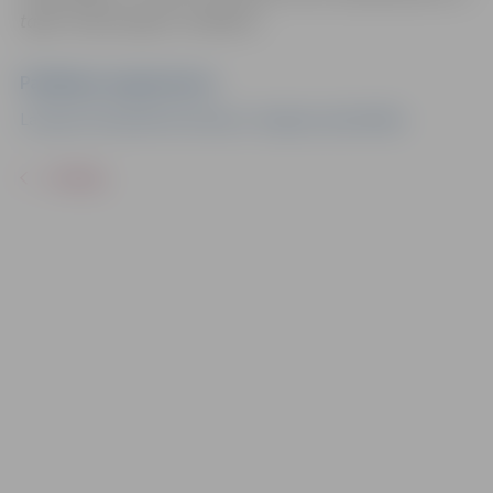
tajās redzamajiem cilvēkiem.
Pasākuma organizators
Latvijas Olimpiskā komiteja un Jelgavas pašvaldība
ATPAKAĻ