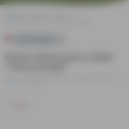
Sākumlapa
Pasākumi
Izstādes
Mairitas Mašalas gleznu izstāde “Ziemas pastaiga”
Powered by
Mairitas Mašalas gleznu izstāde
“Ziemas pastaiga”
no 02.01. līdz 31.01. | Miezītes bibliotēkā, Dobeles šosejā
Izstādes
100A, Jelgavā
ATPAKAĻ