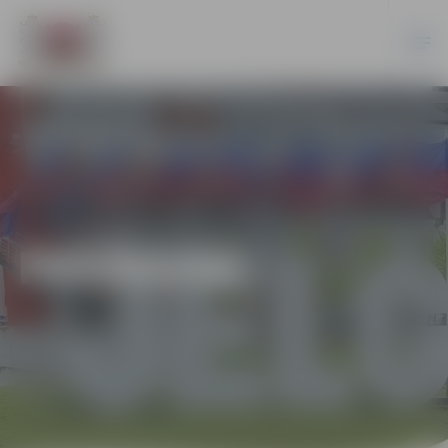
PASĀKUMI