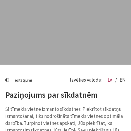
Izvēlies valodu:
LV
EN
Iestatījumi
Paziņojums par sīkdatnēm
Šī tīmekļa vietne izmanto sīkdatnes. Piekrītot sīkdatņu
izmantošanai, tiks nodrošināta tīmekļa vietnes optimāla
darbība. Turpinot vietnes apskati, Jūs piekrītat, ka
izmantosim sīkdatnes Jūsu ierīcē. Savu piekrišanu Jūs