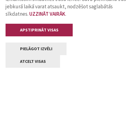
jebkurā laikā varat atsaukt, nodzēšot saglabātās
sīkdatnes.
UZZINĀT VAIRĀK
.
APSTIPRINĀT VISAS
PIELĀGOT IZVĒLI
ATCELT VISAS
Kontakti
Jelgavas valstpilsētas pašvaldība