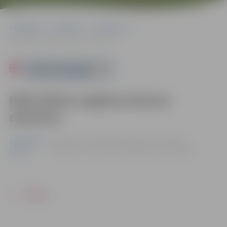
Sākumlapa
Pasākumi
Jauniešiem
Māla šķīvju apgleznošanas darbnīca
Powered by
Māla šķīvju apgleznošanas
darbnīca
Jauniešiem
21.06. 17:00 - 19:00 | Dzīvesziņas un arodu sētā
Vecpilsētas ielā 2, Jelgavā |
Dalība – bez maksas
Pilsēta
ATPAKAĻ