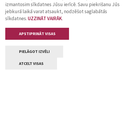
izmantosim sīkdatnes Jūsu ierīcē. Savu piekrišanu Jūs
jebkurā laikā varat atsaukt, nodzēšot saglabātās
sīkdatnes.
UZZINĀT VAIRĀK
.
APSTIPRINĀT VISAS
PIELĀGOT IZVĒLI
ATCELT VISAS
Kontakti
Jelgavas valstpilsētas pašvaldība