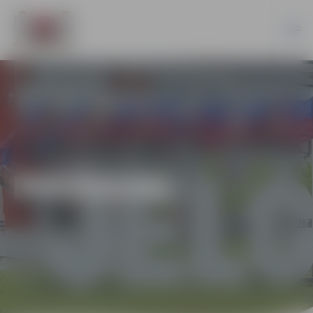
PASĀKUMI