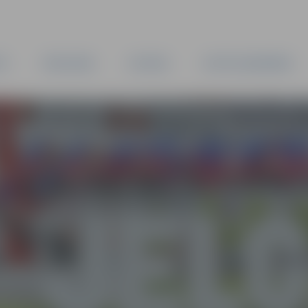
TA
PAŠVALDĪBA
IESTĀDES
KAPITĀLSABIEDRĪBAS