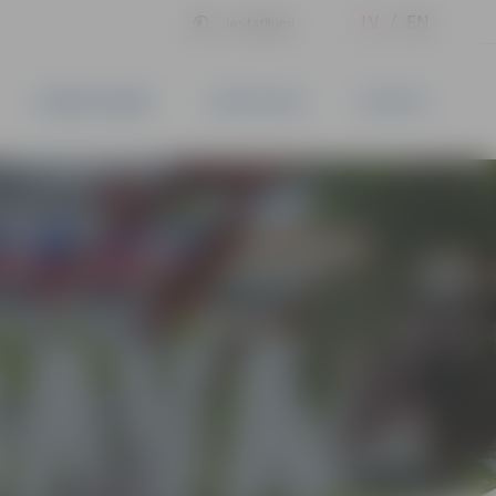
LV
EN
Iestatījumi
UZŅĒMĒJDARBĪBA
PAKALPOJUMI
KONTAKTI