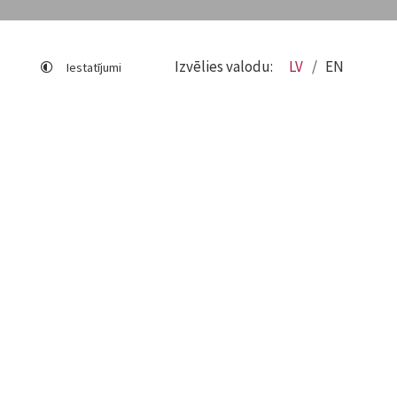
Izvēlies valodu:
LV
EN
Iestatījumi
Lapas karte
Viegli lasīt
Sociālo mediju lietošana