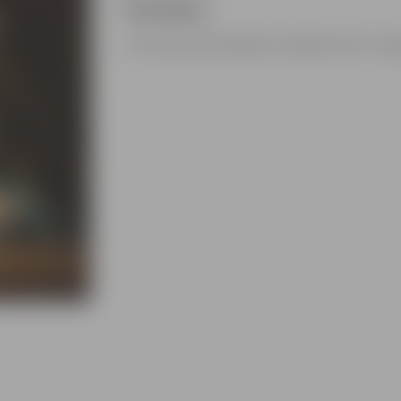
Pirkt biļetes
Sv.Annas prokatedrālē, Lielajā iela 22A, Jel