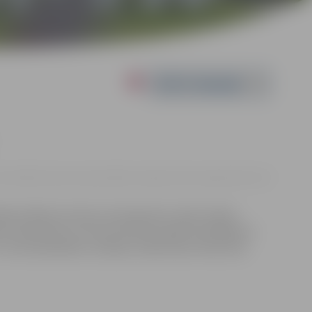
Powered by
12. 20:00 | Sv.Annas prokatedrālē, Lielajā iela 22A, Jelgavā |
€20 - €25
ārists Mārcis Auziņš un komponists Jānis Lūsēns,
es Sanita Roze un Gunta Greisle izpildīs dziedājumu
kurā neskaitāmu variāciju veidā izskan tikai viens