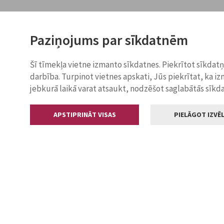
Paziņojums par sīkdatnēm
Šī tīmekļa vietne izmanto sīkdatnes. Piekrītot sīkdat
darbība. Turpinot vietnes apskati, Jūs piekrītat, ka i
jebkurā laikā varat atsaukt, nodzēšot saglabātās sīkd
APSTIPRINĀT VISAS
PIELĀGOT IZVĒL
Kontakti
Jelgavas valstp
Lielā iela 11