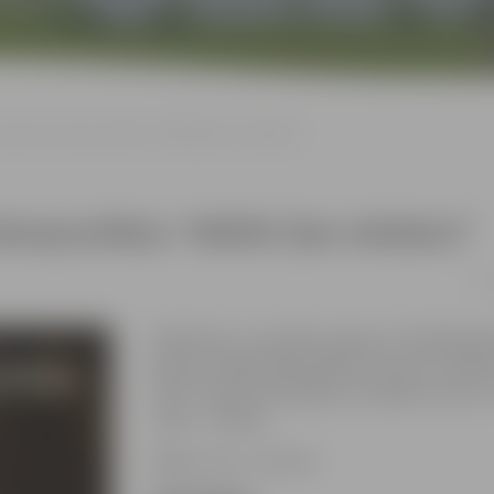
s Lūsēns Ziemassvētkos “MIERS [bez vārdiem]”
Ziemassvētkos “MIERS [bez vārdiem]”
26.
Meditatīvs, muzikāls ceļojums. Piedalās ģit
gaismu mākslinieks Roberts Cipruss. Solist
ciklu “Septiņi dziedājumi mazajam Jēzum”, 
vārds – aleluja.
Biļešu cena – 20–25 €