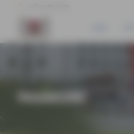
21.3 °C, 5.5 m/s, 59.5 %
JAUNUMI
PILSĒ
PASĀKUMI