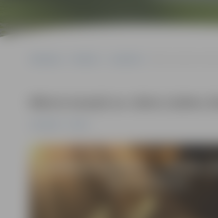
Sākumlapa
Pasākumi
Jauniešiem
Mārcis Auziņš un Jāni
Mārcis Auziņš un Jānis Lūsēns 
Jauniešiem
Pilsēta