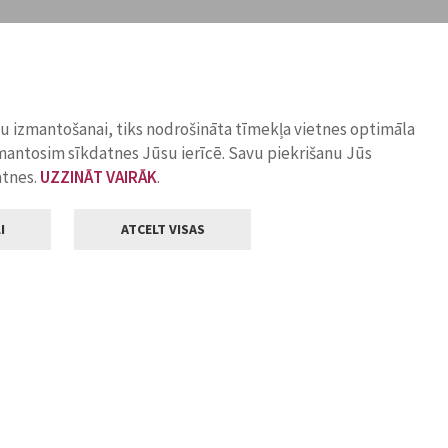
ņu izmantošanai, tiks nodrošināta tīmekļa vietnes optimāla
zmantosim sīkdatnes Jūsu ierīcē. Savu piekrišanu Jūs
atnes.
UZZINĀT VAIRĀK
.
I
ATCELT VISAS
Klientu apkalpošana
ilsētas pašvaldība
Darba laiks
, Jelgava, LV-3001
Pirmdienās
8.00 - 18.00