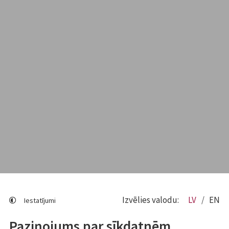
Izvēlies valodu:
LV
EN
Iestatījumi
Paziņojums par sīkdatnēm