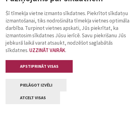
Šī tīmekļa vietne izmanto sīkdatnes. Piekrītot sīkdatņu
izmantošanai, tiks nodrošināta tīmekļa vietnes optimāla
darbība. Turpinot vietnes apskati, Jūs piekrītat, ka
izmantosim sīkdatnes Jūsu ierīcē. Savu piekrišanu Jūs
jebkurā laikā varat atsaukt, nodzēšot saglabātās
sīkdatnes.
UZZINĀT VAIRĀK
.
APSTIPRINĀT VISAS
PIELĀGOT IZVĒLI
ATCELT VISAS