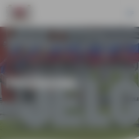
PASĀKUMI