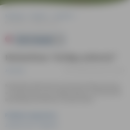
Sākumlapa
Pasākumi
Jauniešiem
Meistarklase “Atslēgu piekariņi”
Powered by
Meistarklase “Atslēgu piekariņi”
09.07. 16:00 | Stacijas parks, Jelgava
Jauniešiem
Nodarbības laikā iepazīsim makramē tehnikas pamatus
un veidosim katrs savu atslēgu piekariņu. (Pasta iela 44).
Iepriekšēja pieteikšanās nav nepieciešama.
Pasākuma organizators
Jauniešu centrs "Špaktele"