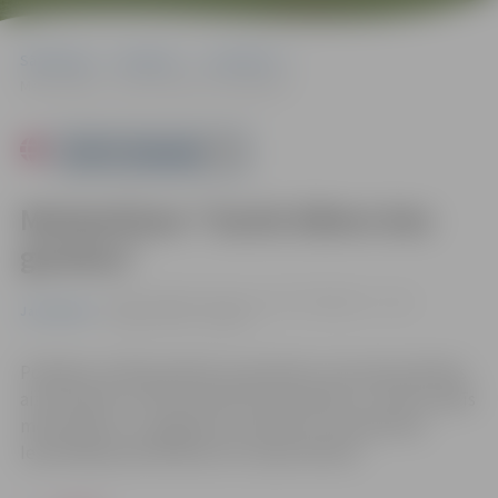
Sākumlapa
Pasākumi
Jauniešiem
Meistarklase “Gards ēdiens bez glutēna”
Powered by
Meistarklase “Gards ēdiens bez
glutēna”
01.08. 14:00 | Jauniešu centrā "Pakāpiens", Loka
Jauniešiem
maģistrālē 25, Jelgavā
Podkāsta veidā pastāstīs par glutēnu saturošas pārtikas
aizvietošanu ar alternatīviem produktiem un tad novadīs
meistarklasi, un pagatavos produktus bez glutēna.
Iepriekšēja pieteikšanās nav nepieciešama.