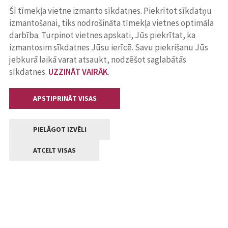
Šī tīmekļa vietne izmanto sīkdatnes. Piekrītot sīkdatņu
izmantošanai, tiks nodrošināta tīmekļa vietnes optimāla
darbība. Turpinot vietnes apskati, Jūs piekrītat, ka
izmantosim sīkdatnes Jūsu ierīcē. Savu piekrišanu Jūs
jebkurā laikā varat atsaukt, nodzēšot saglabātās
sīkdatnes.
UZZINĀT VAIRĀK
.
APSTIPRINĀT VISAS
PIELĀGOT IZVĒLI
ATCELT VISAS