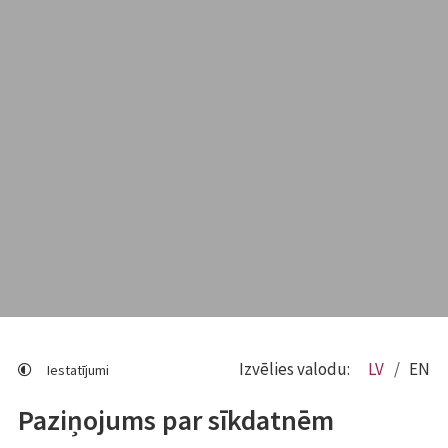
Izvēlies valodu:
LV
EN
Iestatījumi
Paziņojums par sīkdatnēm