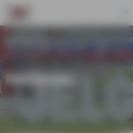
PASĀKUMI