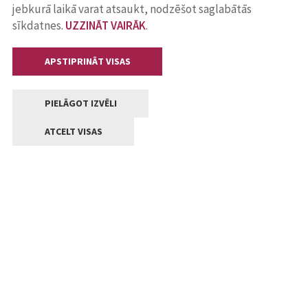
jebkurā laikā varat atsaukt, nodzēšot saglabātās
sīkdatnes.
UZZINĀT VAIRĀK
.
APSTIPRINĀT VISAS
PIELĀGOT IZVĒLI
ATCELT VISAS
Kontakti
Jelgavas valstpilsētas pašvaldība