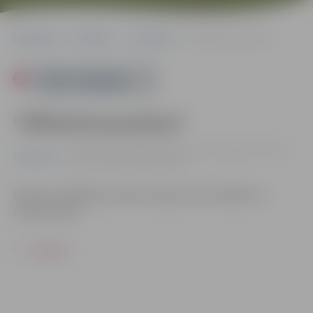
Sākumlapa
Pasākumi
Jauniešiem
“Mīklainā pazušana”
Powered by
“Mīklainā pazušana”
25.09. 17:00 - 00:00 | Jauniešu centrā "Špaktele", Pasta
Jauniešiem
ielā 44, Jelgavā |
Bez maksas
Norāžu meklēšana centrā un ārpus tā ar mīklām un
uzdevumiem.
ATPAKAĻ