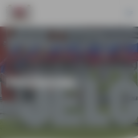
PASĀKUMI