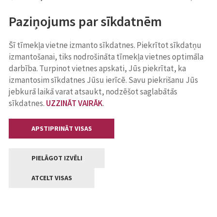
Paziņojums par sīkdatnēm
Šī tīmekļa vietne izmanto sīkdatnes. Piekrītot sīkdatņu
izmantošanai, tiks nodrošināta tīmekļa vietnes optimāla
darbība. Turpinot vietnes apskati, Jūs piekrītat, ka
izmantosim sīkdatnes Jūsu ierīcē. Savu piekrišanu Jūs
jebkurā laikā varat atsaukt, nodzēšot saglabātās
sīkdatnes.
UZZINĀT VAIRĀK
.
APSTIPRINĀT VISAS
PIELĀGOT IZVĒLI
ATCELT VISAS