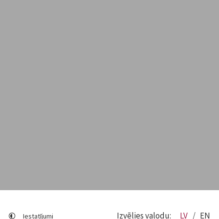
Izvēlies valodu:
LV
EN
Iestatījumi