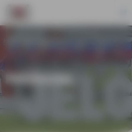
PASĀKUMI