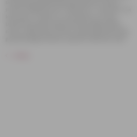
skan tikai populārākie Raimonda Paula hiti “Laternu
stundā”, “Nepārmet man”, “Mežrozīte”, “Tumši zilā”, “Cik
klusa nakts”, “Undīne” un citas latviešu un ne tikai
latviešu klausītāju iemīļotas dziesmas. Rīgas pilsētas
ritmos, cilvēku dzīves motīvos, ievijoties gan vēsturiskā,
gan laikmetīgā kontekstā, uzplaukst mežrozītes zieds.
ATPAKAĻ