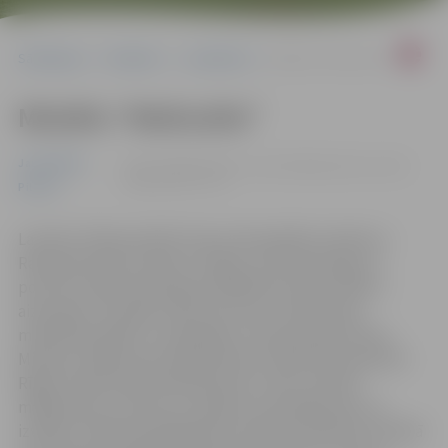
Sākumlapa
Pasākumi
Jauniešiem
Mūzikls “Mežrozīte”
Mūzikls “Mežrozīte”
Jauniešiem
22.09. 18:00 | Kultūras namā Krišjāņa Barona ielā 6,
Jelgavā |
€25 - €35
Pilsēta
Latviešu “Mamma Mia!” jeb multimediāls mūzikls ar
Raimonda Paula mūziku. Krāšņa, dzīvespriecīga un
pozitīva izrāde, Brodvejas džūkboksa stila mūzikls –
aizraujošs muzikāls stāsts par Evas un Raimonda
mīlestības alkām un piedošanu. Dramaturģes Daces
Micānes-Zālītes jaunradītā libreta vēstījuma pamatā ir
Rīgas intelektuāli radošā hipsteru vide, sieviete
māksliniece ar dzīves un karjeras izaicinājumiem un
izvēlēm. Atbilstoši džūkboksa mūzikla stilistikai mūziklā