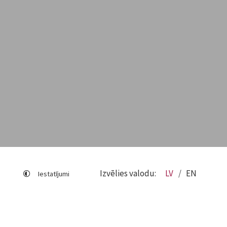
Izvēlies valodu:
LV
EN
Iestatījumi