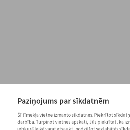
Paziņojums par sīkdatnēm
Šī tīmekļa vietne izmanto sīkdatnes. Piekrītot sīkdat
darbība. Turpinot vietnes apskati, Jūs piekrītat, ka i
jebkurā laikā varat atsaukt, nodzēšot saglabātās sīkd