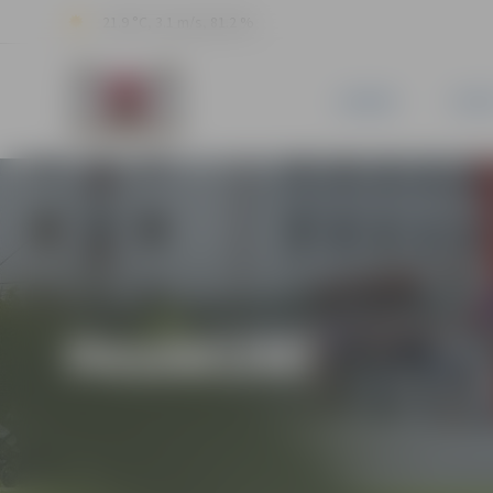
21.9 °C, 3.1 m/s, 81.2 %
JAUNUMI
PILSĒ
PASĀKUMI