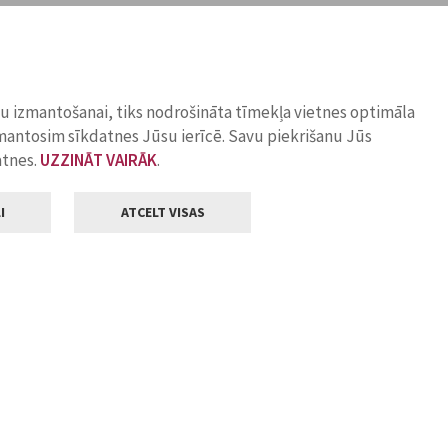
ņu izmantošanai, tiks nodrošināta tīmekļa vietnes optimāla
zmantosim sīkdatnes Jūsu ierīcē. Savu piekrišanu Jūs
atnes.
UZZINĀT VAIRĀK
.
I
ATCELT VISAS
Klientu apkalpošana
ilsētas pašvaldība
Darba laiks
, Jelgava, LV-3001
Pirmdienās
8.00 - 18.00