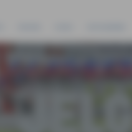
TA
PAŠVALDĪBA
IESTĀDES
KAPITĀLSABIEDRĪBAS