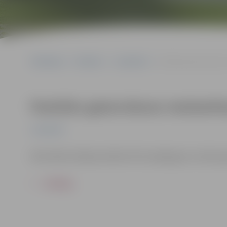
Sākumlapa
Pasākumi
Jauniešiem
Pankūku gatavošanas 
Pankūku gatavošanas meistarkl
Jauniešiem
Aktivitātes laikā jauniešiem būs iespēja gan uzzināt, g
ATPAKAĻ