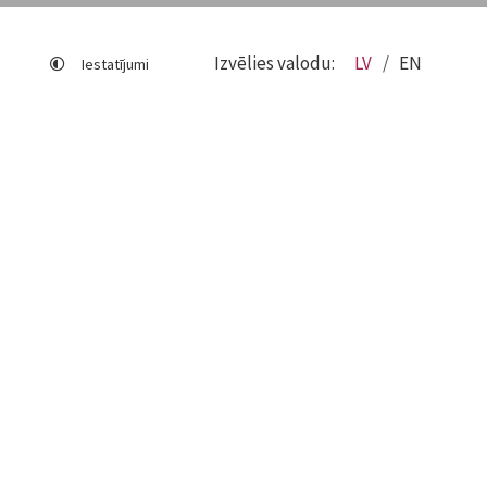
Izvēlies valodu:
LV
EN
Iestatījumi
Lapas karte
Viegli lasīt
Sociālo mediju lietošana