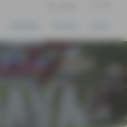
LV
EN
Iestatījumi
UZŅĒMĒJDARBĪBA
PAKALPOJUMI
KONTAKTI