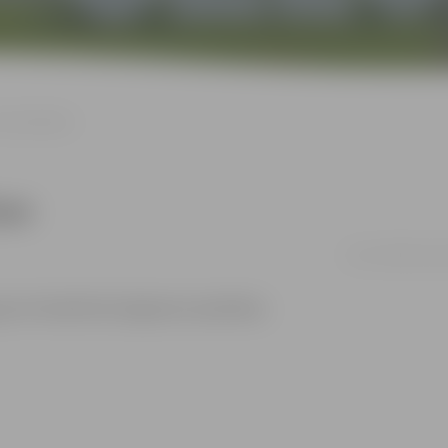
meistarklase
ase
11.10. 16:00 | Ja
an arī iemācīties kā gatavot pankūkas.