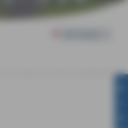
Powered by
uniešu centrā "Pakāpiens", Loka maģistrālē 25, Jelgavā |
Bez maksas