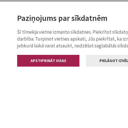
Paziņojums par sīkdatnēm
Šī tīmekļa vietne izmanto sīkdatnes. Piekrītot sīkdat
darbība. Turpinot vietnes apskati, Jūs piekrītat, ka i
jebkurā laikā varat atsaukt, nodzēšot saglabātās sīkd
APSTIPRINĀT VISAS
PIELĀGOT IZVĒL
Kontakti
Jelgavas valstp
Lielā iela 11