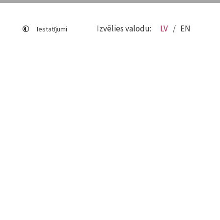
Izvēlies valodu:
LV
EN
Iestatījumi
Lapas karte
Viegli lasīt
Sociālo mediju lietošana