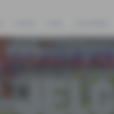
TA
PAŠVALDĪBA
IESTĀDES
KAPITĀLSABIEDRĪBAS