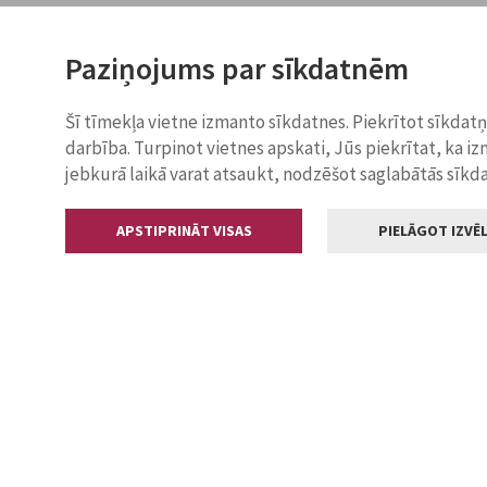
Paziņojums par sīkdatnēm
Šī tīmekļa vietne izmanto sīkdatnes. Piekrītot sīkdat
darbība. Turpinot vietnes apskati, Jūs piekrītat, ka i
jebkurā laikā varat atsaukt, nodzēšot saglabātās sīkd
APSTIPRINĀT VISAS
PIELĀGOT IZVĒL
Kontakti
Jelgavas valstp
Lielā iela 11