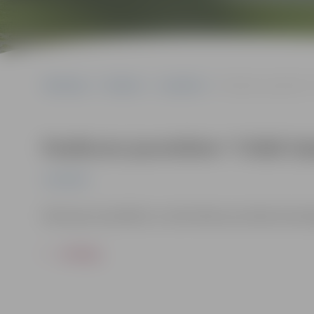
Sākumlapa
Pasākumi
Jauniešiem
Pasākums jauniešiem “
Pasākums jauniešiem “Citādi Zaļ
Jauniešiem
Diskusija vai podkāsts un aktivitātes par dabai draud
ATPAKAĻ