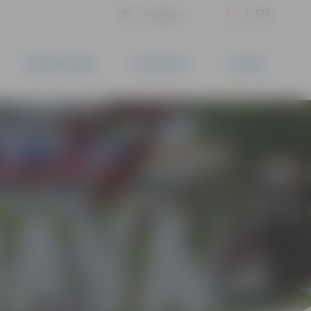
LV
EN
Iestatījumi
UZŅĒMĒJDARBĪBA
PAKALPOJUMI
KONTAKTI