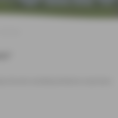
Citādi Zaļais”
ais”
zīgu dzīvesveidu. Iepriekšēja pieteikšanās nav nepieciešama.