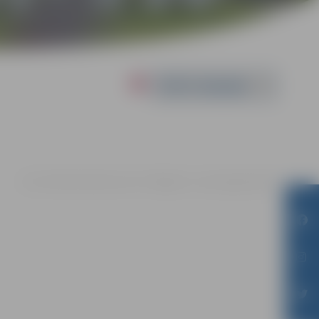
Powered by
17.10. 15:00 | Jauniešu centrs "Pakāpiens", Loka maģistrālē 25