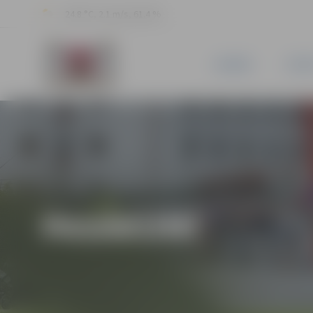
24.8 °C, 2.1 m/s, 61.4 %
JAUNUMI
PILSĒ
PASĀKUMI