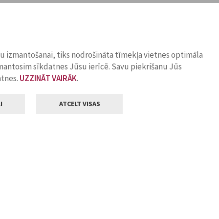
ņu izmantošanai, tiks nodrošināta tīmekļa vietnes optimāla
zmantosim sīkdatnes Jūsu ierīcē. Savu piekrišanu Jūs
atnes.
UZZINĀT VAIRĀK
.
I
ATCELT VISAS
Klientu apkalpošana
ilsētas pašvaldība
Darba laiks
, Jelgava, LV-3001
Pirmdienās
8.00 - 18.00